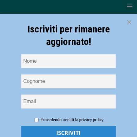
×
Iscriviti per rimanere
aggiornato!
HOME
NOTIZIE
SPORT
U18 – La VAP/UYBA
Procedendo accetti la privacy policy
schianta Wimore Calerno per 3-0
U18 – La VAP/UYBA schianta Wimore