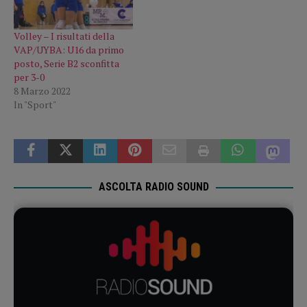
Volley – I risultati della
VAP/UYBA: U16 da primo
posto, Serie B2 sconfitta
per 3-0
8 Marzo 2022
In "Sport"
ASCOLTA RADIO SOUND