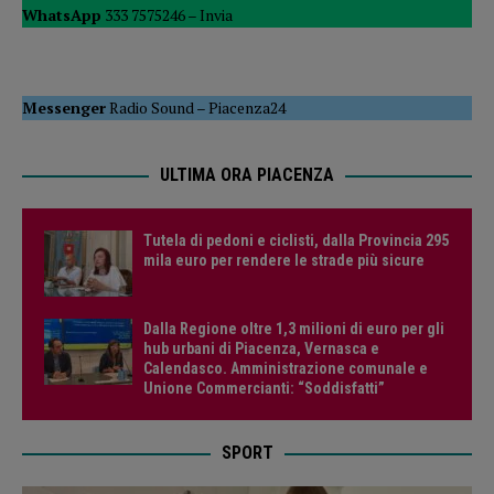
WhatsApp
333 7575246 –
Invia
Messenger
Radio Sound
–
Piacenza24
ULTIMA ORA PIACENZA
Tutela di pedoni e ciclisti, dalla Provincia 295
mila euro per rendere le strade più sicure
Dalla Regione oltre 1,3 milioni di euro per gli
hub urbani di Piacenza, Vernasca e
Calendasco. Amministrazione comunale e
Unione Commercianti: “Soddisfatti”
SPORT