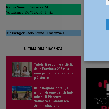
9 Febbraio
POLITICA
Radio Sound Piacenza 24
WhatsApp
333 7575246 –
Invia
[ 5 Agosto 2026 ]
Caldo estremo e asili nido, Tagliaferri (F
Messenger
Radio Sound
–
Piacenza24
ULTIMA ORA PIACENZA
Tutela di pedoni e ciclisti,
dalla Provincia 295 mila
euro per rendere le strade
più sicure
Dalla Regione oltre 1,3
milioni di euro per gli hub
urbani di Piacenza,
Vernasca e Calendasco.
Amministrazione