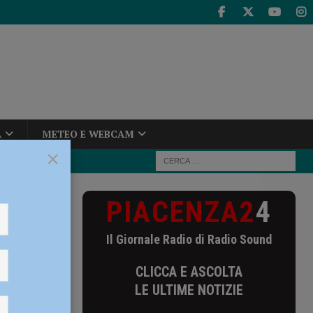
A
METEO E WEBCAM
×
PIACENZA2
4
l Forlì supera
Il Giornale Radio di Radio Sound
supera
CLICCA E ASCOLTA
LE ULTIME NOTIZIE