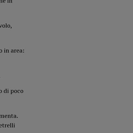
ne in
volo,
 in area:
a
to di poco
ementa.
trelli