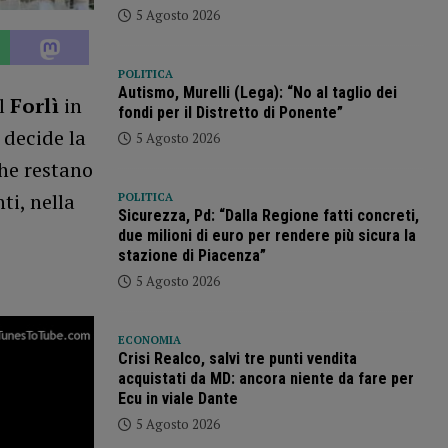
5 Agosto 2026
POLITICA
Autismo, Murelli (Lega): “No al taglio dei
il
Forlì
in
fondi per il Distretto di Ponente”
 decide la
5 Agosto 2026
he restano
ti, nella
POLITICA
Sicurezza, Pd: “Dalla Regione fatti concreti,
due milioni di euro per rendere più sicura la
stazione di Piacenza”
5 Agosto 2026
ECONOMIA
Crisi Realco, salvi tre punti vendita
acquistati da MD: ancora niente da fare per
Ecu in viale Dante
5 Agosto 2026