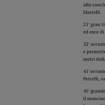
alla concl
Martelli
21′ gran ti
ed esce di
32′ occasi
e permette
metri dall
41′ occas
Petrelli, 
45′ grande
il mancino