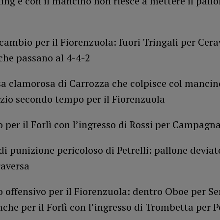
ing e con il mancino non riesce a mettere il pallo
cambio per il Fiorenzuola: fuori Tringali per Cera
che passano al 4-4-2
sa clamorosa di Carrozza che colpisce col mancino
izio secondo tempo per il Fiorenzuola
 per il Forlì con l’ingresso di Rossi per Campagn
 di punizione pericoloso di Petrelli: pallone devia
raversa
 offensivo per il Fiorenzuola: dentro Oboe per S
he per il Forlì con l’ingresso di Trombetta per Pe