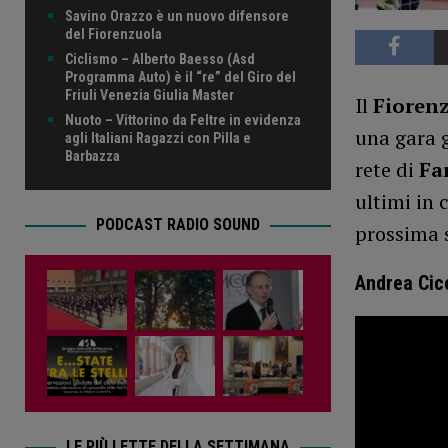
Savino Orazzo è un nuovo difensore
del Fiorenzuola
Ciclismo – Alberto Baesso (Asd
Programma Auto) è il “re” del Giro del
Friuli Venezia Giulia Master
Il
Fioren
Nuoto – Vittorino da Feltre in evidenza
una gara g
agli Italiani Ragazzi con Pilla e
Barbazza
rete di
Fa
ultimi in 
PODCAST RADIO SOUND
prossima s
Andrea Cice
LE PIÙ LETTE DELLA SETTIMANA