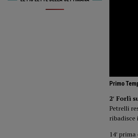
Primo Temp
2′ Forlì 
Petrelli re
ribadisce 
14′ prima 