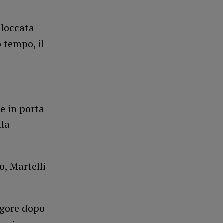
bloccata
o tempo, il
re in porta
lla
o, Martelli
igore dopo