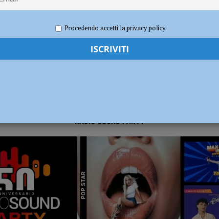
 2025
Nicola Giancaterino
Calcio
,
Notizie
,
Sport
dI): “Verificare subito la situazione nella provincia di Piacenza”
POLITICA
Procedendo accetti la privacy policy
RADIO SOUND PARTY