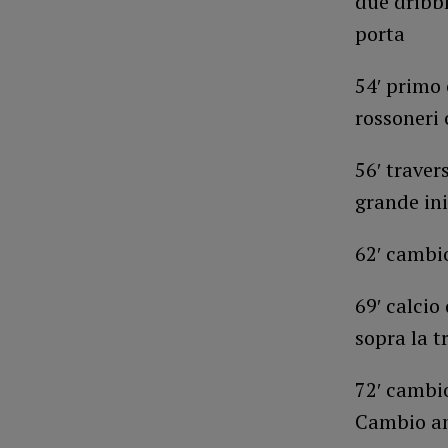
due dribbl
porta
54′ primo 
rossoneri 
56′ traver
grande in
62′ cambio
69′ calcio
sopra la t
72′ cambio
Cambio anc