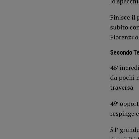
lo specchi
Finisce il
subito con
Fiorenzuol
Secondo Te
46′ incred
da pochi m
traversa
49′ opport
respinge e
51′ grande