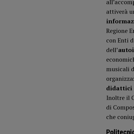
all’accomp
attiverà u
informaz
Regione E
con Enti 
dell’
auto
economiche
musicali d
organizzaz
didattici
Inoltre il
di Compos
che coniu
Politecni