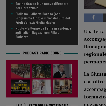
Savino Orazzo è un nuovo difensore
del Fiorenzuola
Ciclismo – Alberto Baesso (Asd
Programma Auto) è il “re” del Giro del
Friuli Venezia Giulia Master
Nuoto – Vittorino da Feltre in evidenza
Una terra
agli Italiani Ragazzi con Pilla e
Barbazza
accompag
Romagn
regionale
PODCAST RADIO SOUND
permanenz
La
Giunta
con
oltre 
accompag
formazion
due
asses
LE PIÙ LETTE DELLA SETTIMANA