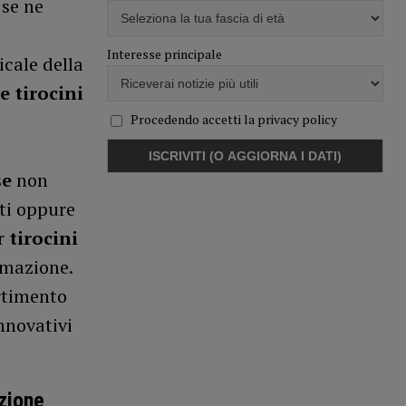
 se ne
Interesse principale
cale della
e tirocini
Procedendo accetti la privacy policy
se
non
ti oppure
er
tirocini
rmazione.
artimento
nnovativi
azione