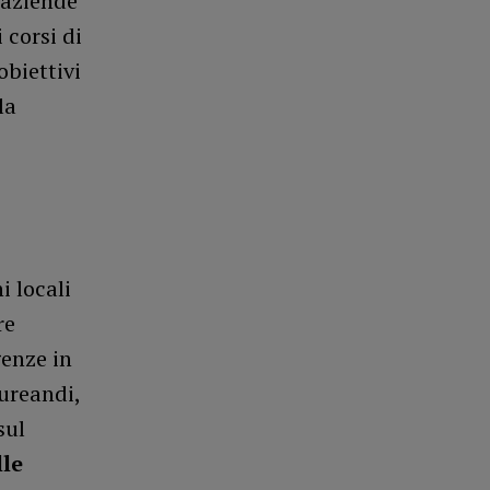
e aziende
 corsi di
obiettivi
la
i locali
re
genze in
ureandi,
sul
lle