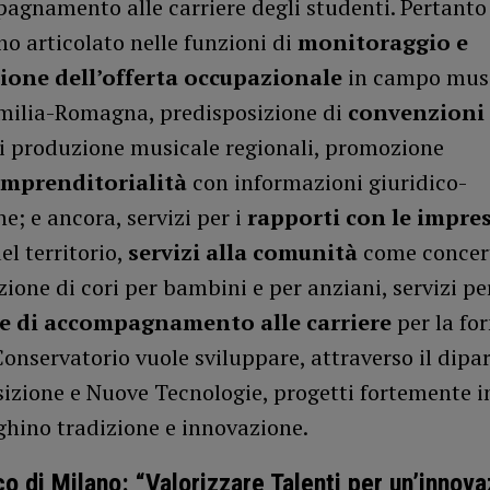
agnamento alle carriere degli studenti. Pertanto
no articolato nelle funzioni di
monitoraggio e
ione dell’offerta occupazionale
in campo musi
milia-Romagna, predisposizione di
convenzioni 
di produzione musicale regionali, promozione
imprenditorialità
con informazioni giuridico-
; e ancora, servizi per i
rapporti con le impre
el territorio,
servizi alla comunità
come concer
ione di cori per bambini e per anziani, servizi p
 e di accompagnamento alle carriere
per la fo
 Conservatorio vuole sviluppare, attraverso il dip
izione e Nuove Tecnologie, progetti fortemente i
ghino tradizione e innovazione.
co di Milano: “Valorizzare Talenti per un’innov