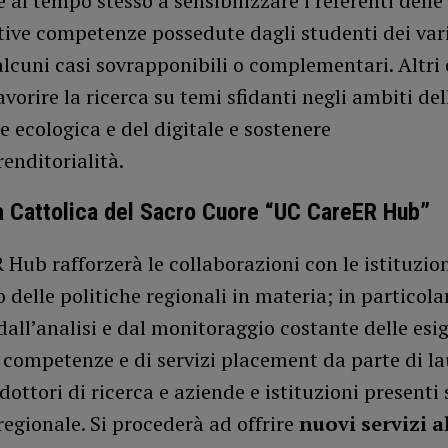
 e al tempo stesso a sensibilizzare i referenti dell
ttive competenze possedute dagli studenti dei vari
alcuni casi sovrapponibili o complementari. Altri 
favorire la ricerca su temi sfidanti negli ambiti del
e ecologica e del digitale e sostenere
enditorialità.
à Cattolica del Sacro Cuore “UC CareER Hub”
Hub rafforzerà le collaborazioni con le istituzion
 delle politiche regionali in materia; in particola
all’analisi e dal monitoraggio costante delle esi
 competenze e di servizi placement da parte di la
 dottori di ricerca e aziende e istituzioni presenti 
 regionale. Si procederà ad offrire
nuovi servizi a