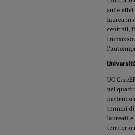
territorio
sulle effe
laurea in 
centrali, 
transizion
l’autoimpr
Universit
UC CareER 
nel quadro
partendo d
termini di
laureati e
territorio