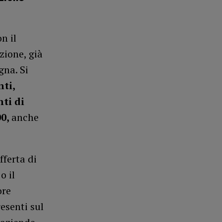
n il
zione, già
gna. Si
nti,
nti di
00,
anche
fferta di
o il
ore
esenti sul