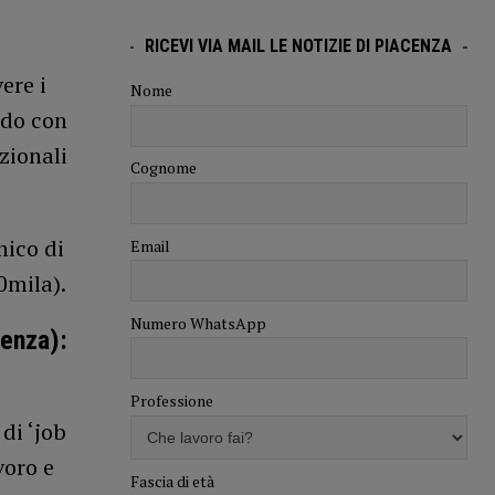
RICEVI VIA MAIL LE NOTIZIE DI PIACENZA
ere i
Nome
rdo con
uzionali
Cognome
nico di
Email
0mila).
Numero WhatsApp
cenza):
Professione
di ‘job
voro e
Fascia di età