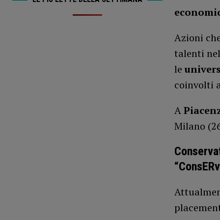
economic
Azioni ch
talenti ne
le
universi
coinvolti a
A
Piacen
Milano (26
Conservat
“ConsERva
Attualment
placement