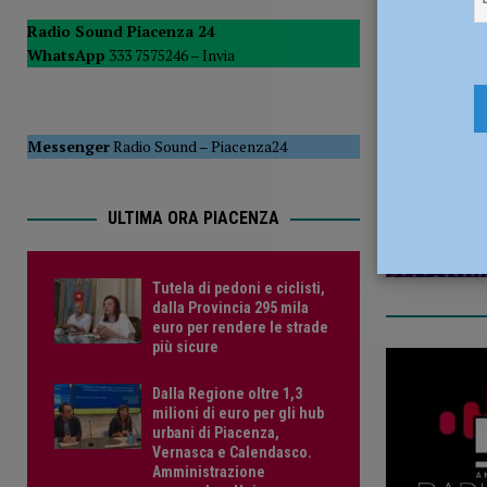
POLITICA
Radio Sound Piacenza 24
WhatsApp
333 7575246 –
Invia
[ 5 Agosto 2026 ]
Caldo estremo e asili nido, Tagliaferri (F
25 Maggio
Messenger
Radio Sound
–
Piacenza24
ULTIMA ORA PIACENZA
Tutela di pedoni e ciclisti,
dalla Provincia 295 mila
euro per rendere le strade
più sicure
Dalla Regione oltre 1,3
milioni di euro per gli hub
urbani di Piacenza,
Vernasca e Calendasco.
Amministrazione