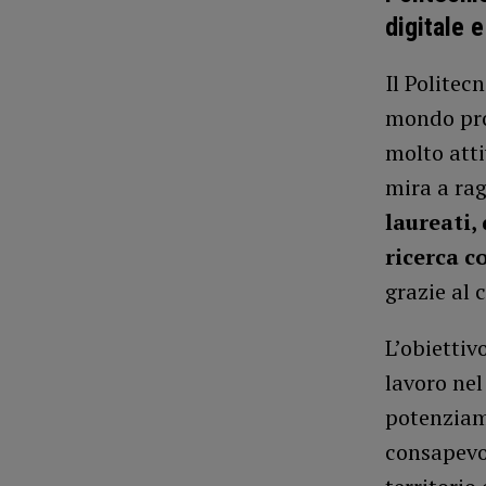
digitale e
Il Politec
mondo pro
molto atti
mira a ra
laureati, 
ricerca c
grazie al 
L’obiettiv
lavoro nel
potenziame
consapevol