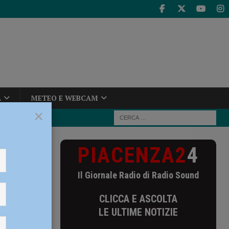
A
METEO E WEBCAM
×
PIACENZA2
4
re 640 mila
Il Giornale Radio di Radio Sound
ltre 640
CLICCA E ASCOLTA
nico e
LE ULTIME NOTIZIE