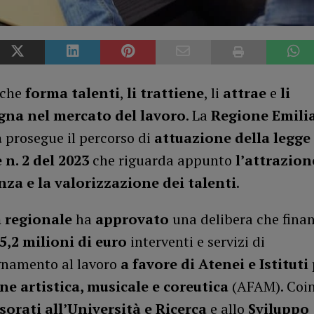
 che
forma talenti
,
li trattiene
, li
attrae
e
li
na nel mercato del lavoro
. La
Regione Emili
a
prosegue il percorso di
attuazione della legge
 n. 2 del 2023
che riguarda appunto
l’attrazione
a e la valorizzazione dei talenti
.
 regionale
ha
approvato
una delibera che fina
5,2 milioni di euro
interventi e servizi di
namento al lavoro
a favore di Atenei e Istituti 
e artistica, musicale e coreutica
(AFAM). Coinv
sorati all’Università e Ricerca
e allo
Sviluppo