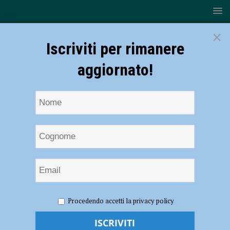
×
Iscriviti per rimanere
aggiornato!
HOME
NOTIZIE
CRONACA PIACENZA
Uscite senza
Procedendo accetti la privacy policy
giustificazione, una trentina di segnalazioni in poche ore
Uscite senza giustificazione, una trentina