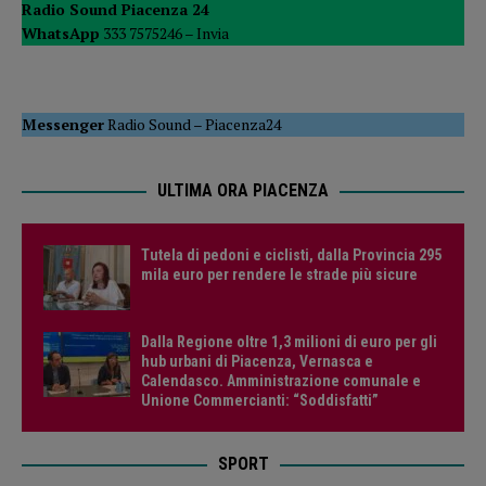
Radio Sound Piacenza 24
WhatsApp
333 7575246 –
Invia
Messenger
Radio Sound
–
Piacenza24
ULTIMA ORA PIACENZA
Tutela di pedoni e ciclisti, dalla Provincia 295
mila euro per rendere le strade più sicure
Dalla Regione oltre 1,3 milioni di euro per gli
hub urbani di Piacenza, Vernasca e
Calendasco. Amministrazione comunale e
Unione Commercianti: “Soddisfatti”
SPORT