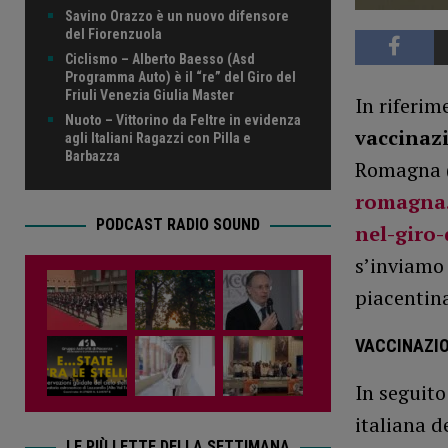
Savino Orazzo è un nuovo difensore
del Fiorenzuola
Ciclismo – Alberto Baesso (Asd
Programma Auto) è il “re” del Giro del
Friuli Venezia Giulia Master
In riferim
Nuoto – Vittorino da Feltre in evidenza
vaccinaz
agli Italiani Ragazzi con Pilla e
Barbazza
Romagna 
romagna.
PODCAST RADIO SOUND
nel-giro-
s’inviamo 
piacentin
VACCINAZIO
In seguito
italiana d
LE PIÙ LETTE DELLA SETTIMANA