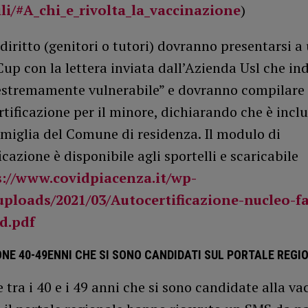
li/#A_chi_e_rivolta_la_vaccinazione
)
 diritto (genitori o tutori) dovranno presentarsi a
Cup con la lettera inviata dall’Azienda Usl che in
estremamente vulnerabile” e dovranno compilare
tificazione per il minore, dichiarando che è inclu
amiglia del Comune di residenza. Il modulo di
icazione è disponibile agli sportelli e scaricabile
s://www.covidpiacenza.it/wp-
uploads/2021/03/Autocertificazione-nucleo-fa
d.pdf
NE 40-49ENNI CHE SI SONO CANDIDATI SUL PORTALE REGI
 tra i 40 e i 49 anni che si sono candidate alla v