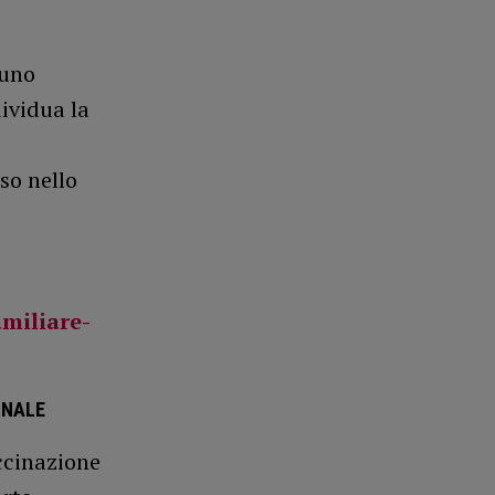
 uno
dividua la
so nello
miliare-
ONALE
accinazione