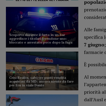
popolazio
prenotazio
considera
Alle famig
specifica 
7 giugno
farmacie d
È possibil
Al moment
l’apparten
priorità a
dall’Ausl e