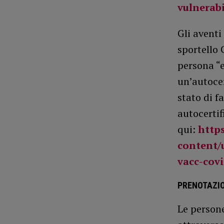
vulnerabi
Gli aventi
sportello 
persona “
un’autocer
stato di f
autocertif
qui:
http
content/
vacc-covi
PRENOTAZIO
Le persone