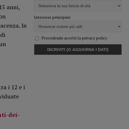
15 anni,
non
Interesse principale
acenza. In
 di
Procedendo accetti la privacy policy
 un
a i 12 e i
ividuate
ti-dei-