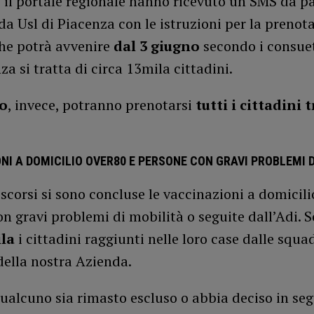
 il portale regionale hanno ricevuto un SMS da p
da Usl di Piacenza con le istruzioni per la prenot
che potrà avvenire
dal 3 giugno
secondo i consuet
za si tratta di circa 13mila cittadini.
no
, invece, potranno prenotarsi
tutti i cittadini tr
NI A DOMICILIO OVER80 E PERSONE CON GRAVI PROBLEMI D
 scorsi si sono concluse le vaccinazioni a domicili
n gravi problemi di mobilità o seguite dall’Adi. S
la
i cittadini raggiunti nelle loro case dalle squa
della nostra Azienda.
ualcuno sia rimasto escluso o abbia deciso in seg