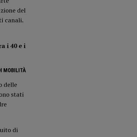
arte
azione del
i canali.
a i 40 e i
I MOBILITÀ
o delle
ono stati
dre
uito di