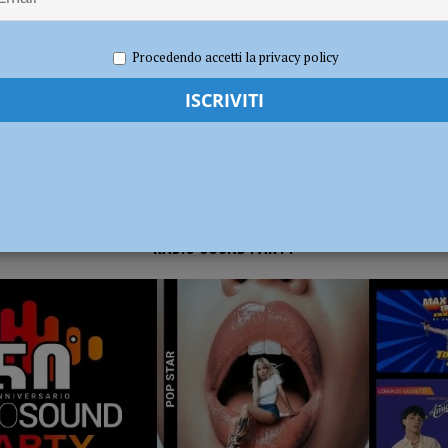
021
Redazione FG
Attualità
ia 295 mila euro per rendere le strade più sicure
ATTUALITÀ
Procedendo accetti la privacy policy
RADIO SOUND PARTY