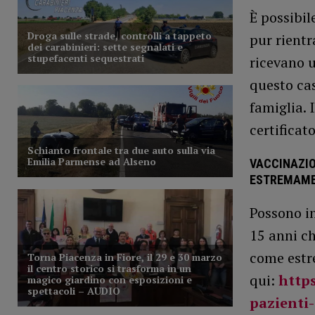
È possibil
pur rientr
ricevano 
questo cas
famiglia. 
certificat
VACCINAZIO
ESTREMAME
Possono in
15 anni c
come estr
qui:
https
pazienti