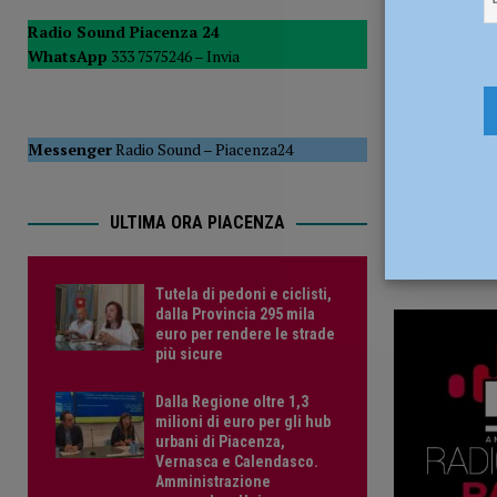
2 Giugno 2
del Consiglio
POLITICA
Radio Sound Piacenza 24
WhatsApp
333 7575246 –
Invia
[ 5 Agosto 2026 ]
Tutela di pedoni e ciclisti, dalla Provinc
Messenger
Radio Sound
–
Piacenza24
ULTIMA ORA PIACENZA
Tutela di pedoni e ciclisti,
dalla Provincia 295 mila
euro per rendere le strade
più sicure
Dalla Regione oltre 1,3
milioni di euro per gli hub
urbani di Piacenza,
Vernasca e Calendasco.
Amministrazione