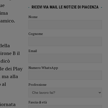
due
RICEVI VIA MAIL LE NOTIZIE DI PIACENZA
sima
Nome
 amico.
Cognome
della
Email
irone B il
udicò
Numero WhatsApp
le dei Play
a ma alla
 al
Professione
Fascia di età
giornata