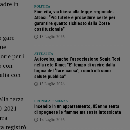
adre in
POLITICA
Fine vita, via libera alla legge regionale.
Albasi: “Più tutele e procedure certe per
garantire quanto richiesto dalla Corte
costituzionale”
o gare
15 Luglio 2026
due
ATTUALITÀ
orie per i
Autovelox, anche l’associazione Sonia Tosi
o con
nella rete Rime: “E’ tempo di uscire dalla
logica del ‘fare cassa’, i controlli sono
alia con
salute pubblica”
15 Luglio 2026
alla terza
CRONACA PIACENZA
Incendio in un appartamento, 85enne tenta
20-2021
di spegnere le fiamme ma resta intossicata
rra
14 Luglio 2026
ta registrò