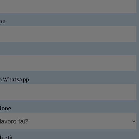
me
o WhatsApp
sione
di età