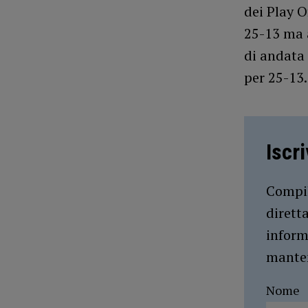
dei Play O
25-13 ma a
di andata 
per 25-13.
Iscr
Compil
dirett
inform
manten
Nome