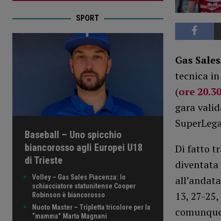
SPORT
Gas Sale
tecnica in
(
ore 20.3
gara valid
SuperLega
Baseball – Uno spicchio
biancorosso agli Europei U18
Di fatto t
di Trieste
diventata 
Volley – Gas Sales Piacenza: lo
all’andata
schiacciatore statunitense Cooper
13, 27-25,
Robinson è biancorosso
Nuoto Master – Tripletta tricolore per la
comunque, 
“mamma” Marta Magnani