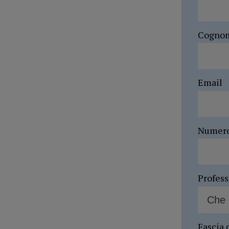
Cogno
Email
Numer
Profes
Fascia 