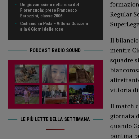
formazione
Un giovanissimo nella rosa del
Fiorenzuola: preso Francesco
Regular Se
Barozzini, classe 2006
SuperLega
Ciclismo su Pista – Vittoria Guazzini
alla 6 Giorni delle rose
Il bilanci
mentre Cis
PODCAST RADIO SOUND
squadre si
biancoross
altrettant
vittoria d
Il match c
giornata d
LE PIÙ LETTE DELLA SETTIMANA
quando Gas
pontina pe