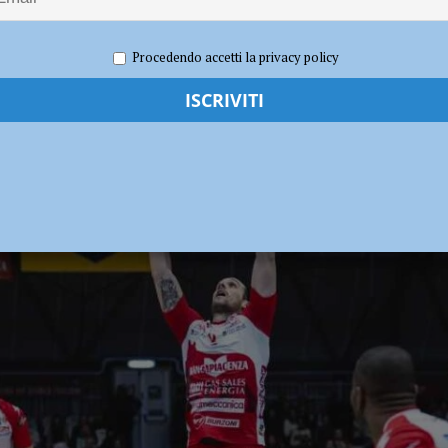
nta di spegnere le fiamme ma resta intossicata
CRONACA PIACENZA
 2024
Carlofilippo Vardelli
Notizie
,
Sport
,
Volley
Procedendo accetti la privacy policy