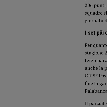
206 punti 
squadre si
giornata d
I set più
Per quanto
stagione 2
terzo parz
anche la p
Off 5° Pos
fine la ga
Palabanca
Il parzial