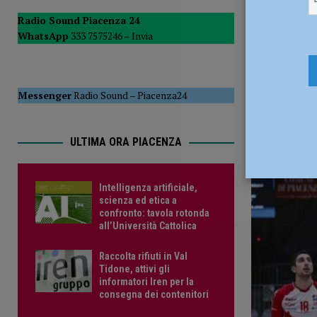
sono salute pubblica”
ATTUALITÀ
Radio Sound Piacenza 24
WhatsApp
333 7575246 –
Invia
[ 14 Luglio 2026 ]
Incendio in un appartamento, 85enne te
22 Gennaio
Messenger
Radio Sound
–
Piacenza24
ULTIMA ORA PIACENZA
Intelligenza artificiale,
scienza ed etica a
confronto: tavola rotonda
all’Università Cattolica
Raccolta rifiuti in Val
Tidone, attivi gli
informatori Iren per la
consegna dei contenitori