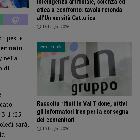
Intelligenza artificiale, scienza ed
etica a confronto: tavola rotonda
all’Università Cattolica
15 Luglio 2026
di pesi e
gennaio
ATTUALITÀ
y nella
o di
è
Raccolta rifiuti in Val Tidone, attivi
ocato
gli informatori Iren per la consegna
 3-1 (25-
dei contenitori
oledì sarà,
15 Luglio 2026
la