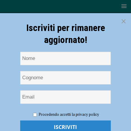
×
Iscriviti per rimanere
aggiornato!
HOME
NOTIZIE
Volley, Serie B – Boa amara per la
Procedendo accetti la privacy policy
Canottieri Ongina: fa festa Caselle (3-0)
Volley, Serie B – Boa amara per la