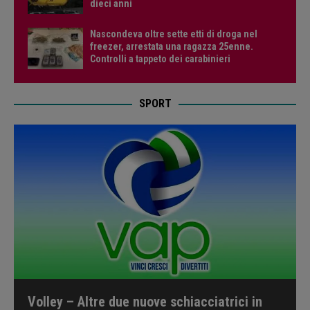
dieci anni
Nascondeva oltre sette etti di droga nel
freezer, arrestata una ragazza 25enne.
Controlli a tappeto dei carabinieri
SPORT
Volley – Altre due nuove schiacciatrici in