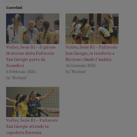
Correlati
Volley, Serie B1 – Il girone
Volley, Serie B1 – Pallavolo
di ritorno della Pallavolo
San Giorgio, la trasferta a
San Giorgio parte da
Riccione chiude l’andata
Scandicci
16 Gennaio 2026
6 Febbraio 2026
In "Notizie"
In "Notizie"
Volley, Serie B1 – Pallavolo
San Giorgio attende la
capolista Ravenna