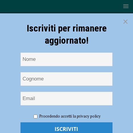
×
Iscriviti per rimanere
aggiornato!
HOME
NOTIZIE
Volley, Serie B2 – La Pallavolo San
Procedendo accetti la privacy policy
Giorgio attende Riccione per la gara d’andata dei play off
Volley, Serie B2 – La Pallavolo San