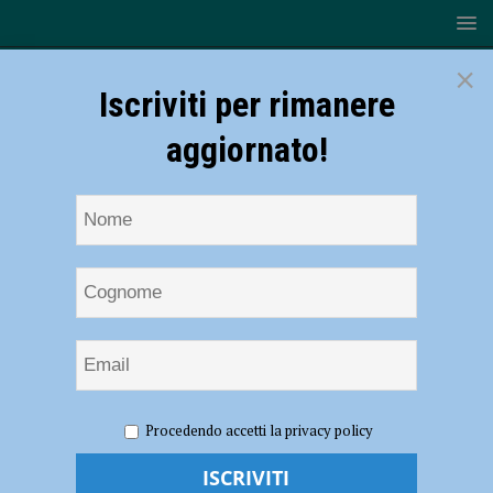
×
Iscriviti per rimanere
aggiornato!
HOME
NOTIZIE
Volley, Serie B2 – La Pallavolo San
Procedendo accetti la privacy policy
Giorgio ospita il Cvr per proseguire il trend positivo
Volley, Serie B2 – La Pallavolo San