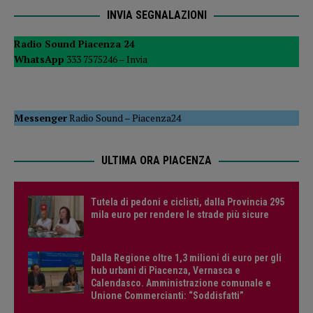
INVIA SEGNALAZIONI
Radio Sound Piacenza 24
WhatsApp
333 7575246 –
Invia
Messenger
Radio Sound
–
Piacenza24
ULTIMA ORA PIACENZA
Tutela di pedoni e ciclisti, dalla Provincia 295
mila euro per rendere le strade più sicure
Dalla Regione oltre 1,3 milioni di euro per gli
hub urbani di Piacenza, Vernasca e
Calendasco. Amministrazione comunale e
Unione Commercianti: “Soddisfatti”