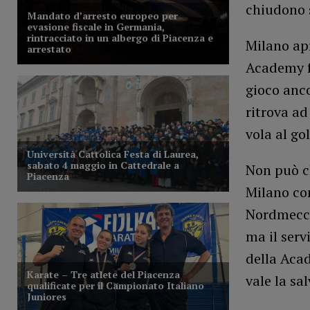
chiudono 
Milano apr
Academy fe
gioco anco
ritrova ad
vola al go
Non può c
Milano con
Nordmecca
ma il serv
della Acad
vale la sa