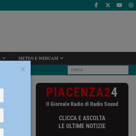
A
METEO E WEBCAM
×
PIACENZA2
4
lden Set: le
Il Giornale Radio di Radio Sound
CLICCA E ASCOLTA
der 18
LE ULTIME NOTIZIE
e