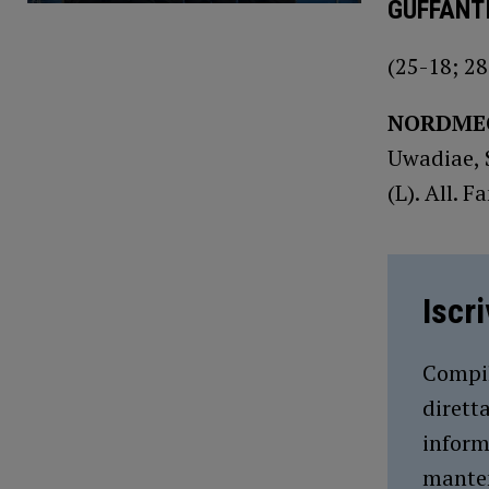
GUFFANT
(25-18; 2
NORDMEC
Uwadiae, S
(L). All. F
Iscr
Compil
dirett
inform
manten