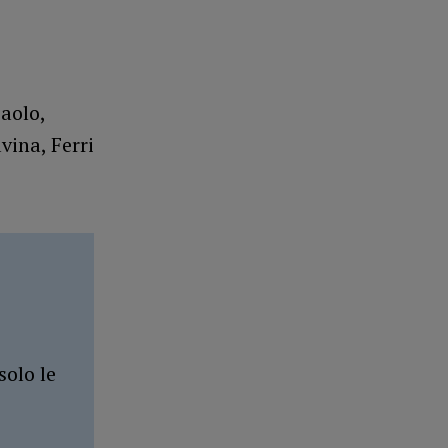
Paolo,
vina, Ferri
solo le