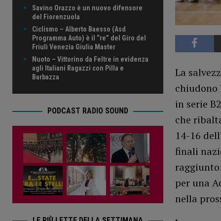
Savino Orazzo è un nuovo difensore
del Fiorenzuola
Ciclismo – Alberto Baesso (Asd
Programma Auto) è il “re” del Giro del
Friuli Venezia Giulia Master
Nuoto – Vittorino da Feltre in evidenza
agli Italiani Ragazzi con Pilla e
La salvezz
Barbazza
chiudono 
in serie B
PODCAST RADIO SOUND
che ribalt
14-16 dell
finali naz
raggiunto:
per una Ac
nella pros
LE PIÙ LETTE DELLA SETTIMANA