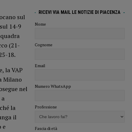
RICEVI VIA MAIL LE NOTIZIE DI PIACENZA
iocano sul
Nome
 sul 14-9
 squadra
cco (21-
Cognome
25-18.
Email
e, la VAP
ma Milano
Numero WhatsApp
rosegue nel
 a
ché la
Professione
unga il
o e
Fascia di età