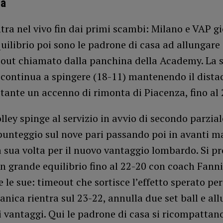
ca
tra nel vivo fin dai primi scambi: Milano e VAP g
equilibrio poi sono le padrone di casa ad allungare
meout chiamato dalla panchina della Academy. La
continua a spingere (18-11) mantenendo il dista
tante un accenno di rimonta di Piacenza, fino al 
lley spinge al servizio in avvio di secondo parzial
 punteggio sul nove pari passando poi in avanti 
 sua volta per il nuovo vantaggio lombardo. Si p
n grande equilibrio fino al 22-20 con coach Fanni
 le sue: timeout che sortisce l’effetto sperato per
ica rientra sul 23-22, annulla due set ball e all
i vantaggi. Qui le padrone di casa si ricompattan