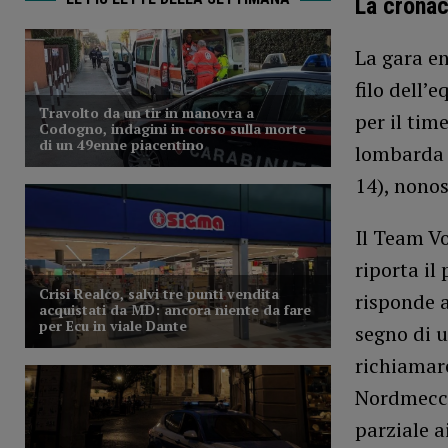
La crona
La gara en
filo dell’
per il ti
lombarda 
14), nonos
Il Team Vo
riporta il
risponde a
segno di u
richiamare
Nordmeccan
parziale a