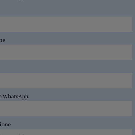
me
o WhatsApp
sione