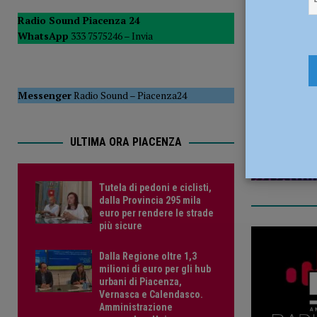
del Consiglio
POLITICA
Radio Sound Piacenza 24
WhatsApp
333 7575246 –
Invia
[ 5 Agosto 2026 ]
Tutela di pedoni e ciclisti, dalla Provinc
25 Maggio
Messenger
Radio Sound
–
Piacenza24
ULTIMA ORA PIACENZA
Tutela di pedoni e ciclisti,
dalla Provincia 295 mila
euro per rendere le strade
più sicure
Dalla Regione oltre 1,3
milioni di euro per gli hub
urbani di Piacenza,
Vernasca e Calendasco.
Amministrazione