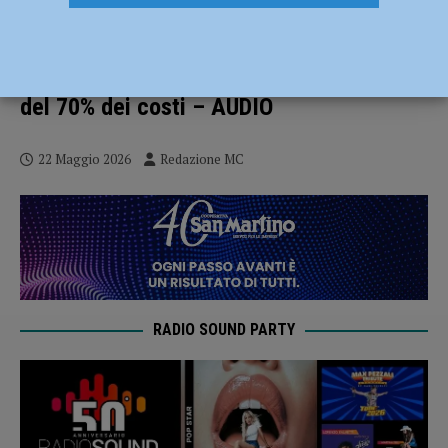
Parrocchia Nostra Signora di Lourdes, il
27 maggio presentazione del progetto di
impianto solare comunitario: riduzione
del 70% dei costi – AUDIO
22 Maggio 2026
Redazione MC
RADIO SOUND PARTY