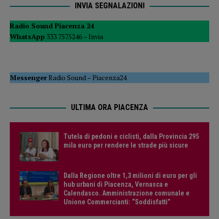
INVIA SEGNALAZIONI
Radio Sound Piacenza 24
WhatsApp
333 7575246 –
Invia
Messenger
Radio Sound
–
Piacenza24
ULTIMA ORA PIACENZA
Tutela di pedoni e ciclisti, dalla Provincia 295
mila euro per rendere le strade più sicure
Dalla Regione oltre 1,3 milioni di euro per gli
hub urbani di Piacenza, Vernasca e
Calendasco. Amministrazione comunale e
Unione Commercianti: “Soddisfatti”