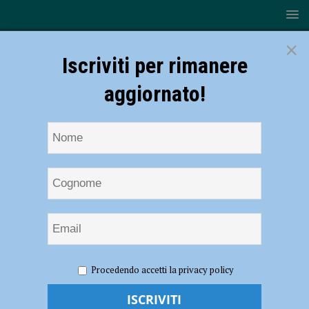
×
Iscriviti per rimanere
aggiornato!
HOME
NOTIZIE
EVENTI A PIACENZA
Parrocchia
Procedendo accetti la privacy policy
Nostra Signora di Lourdes, il 27 maggio presentazione del progetto di
impianto solare comunitario: riduzione del 70% dei costi – AUDIO