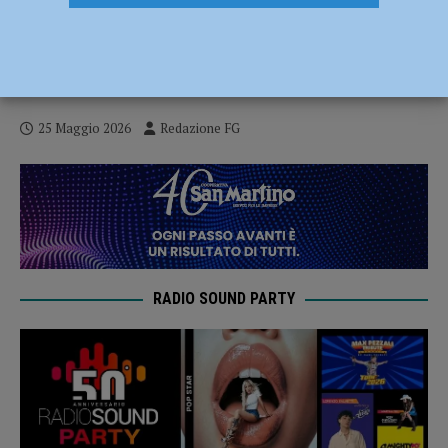
Centrodestra: “La sinistra guarda indietro
per non vedere lo scempio che ha fatto di
Piacenza”
25 Maggio 2026
Redazione FG
RADIO SOUND PARTY