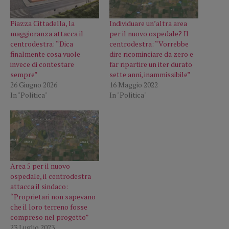
Piazza Cittadella, la
Individuare un’altra area
maggioranza attacca il
per il nuovo ospedale? Il
centrodestra: “Dica
centrodestra: “Vorrebbe
finalmente cosa vuole
dire ricominciare da zero e
invece di contestare
far ripartire un iter durato
sempre”
sette anni, inammissibile”
26 Giugno 2026
16 Maggio 2022
In "Politica"
In "Politica"
Area 5 per il nuovo
ospedale, il centrodestra
attacca il sindaco:
“Proprietari non sapevano
che il loro terreno fosse
compreso nel progetto”
23 Luglio 2023