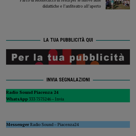
Parco di Montecucco in festa per le nuove aule
didattiche e l’anfiteatro all’aperto
LA TUA PUBBLICITÀ QUI
INVIA SEGNALAZIONI
Radio Sound Piacenza 24
WhatsApp
333 7575246 –
Invia
Messenger
Radio Sound
–
Piacenza24