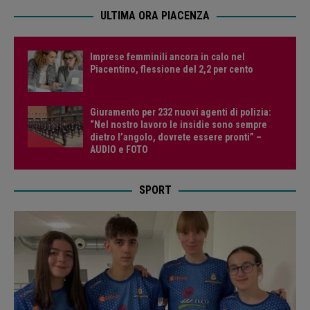
ULTIMA ORA PIACENZA
Imprese femminili ancora in calo nel
Piacentino, flessione del 2,2 per cento
Giuramento per 232 nuovi agenti di polizia:
“Nel nostro lavoro le insidie sono sempre
dietro l’angolo, dovrete essere pronti” –
AUDIO e FOTO
SPORT