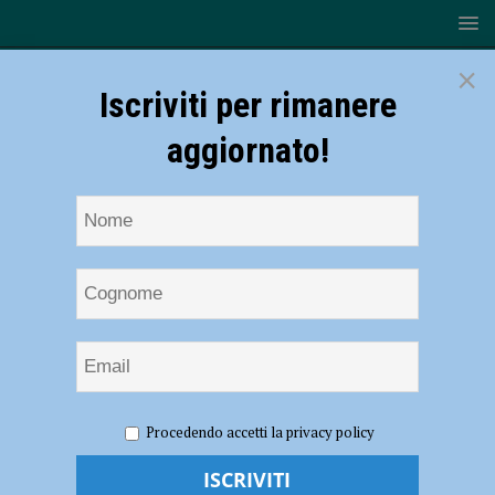
×
Iscriviti per rimanere
aggiornato!
HOME
NOTIZIE
POLITICA
Centrodestra: “La
Procedendo accetti la privacy policy
sinistra guarda indietro per non vedere lo scempio che ha fatto di
Piacenza”