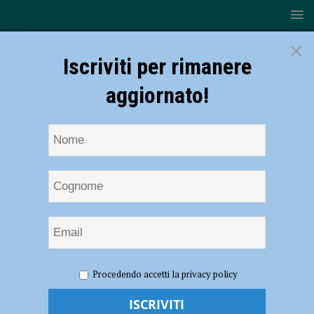
×
Iscriviti per rimanere
aggiornato!
HOME
NOTIZIE
Volley, Serie B2 – Rossetti Market Conad
Procedendo accetti la privacy policy
è abbonata al tie break: terzo centro consecutivo al quinto set
Volley, Serie B2 – Rossetti Market Conad