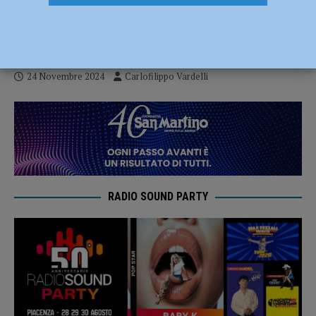
è abbonata al tie break: terzo centro
consecutivo al quinto set
24 Novembre 2024
Carlofilippo Vardelli
RADIO SOUND PARTY