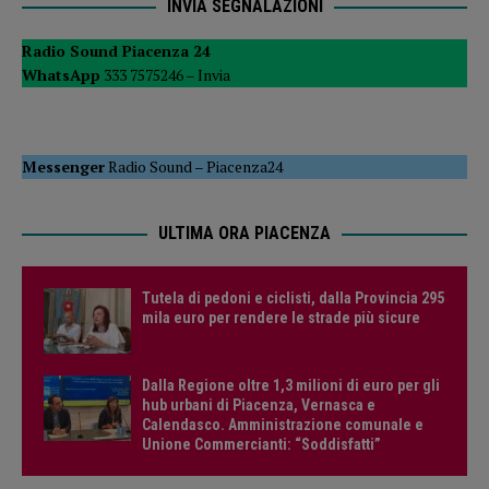
INVIA SEGNALAZIONI
Radio Sound Piacenza 24
WhatsApp
333 7575246 –
Invia
Messenger
Radio Sound
–
Piacenza24
ULTIMA ORA PIACENZA
Tutela di pedoni e ciclisti, dalla Provincia 295
mila euro per rendere le strade più sicure
Dalla Regione oltre 1,3 milioni di euro per gli
hub urbani di Piacenza, Vernasca e
Calendasco. Amministrazione comunale e
Unione Commercianti: “Soddisfatti”