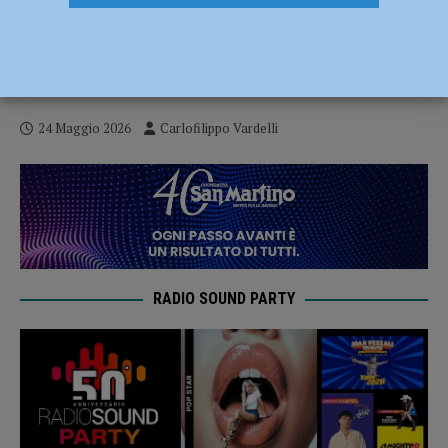
Ciclismo – Agata Campana (Bft Burzoni
VO2 Team Pink) sfreccia all’autodromo di
Monza
24 Maggio 2026
Carlofilippo Vardelli
RADIO SOUND PARTY