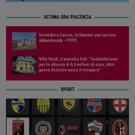
ULTIMA ORA PIACENZA
Incendio a Caorso, in fiamme una cascina
abbandonata – FOTO
Villa Verdi, il ministro Foti: “Soddisfazione
per lo sblocco di 6,5 milioni di euro, altro
passo decisivo verso il recupero”
SPORT