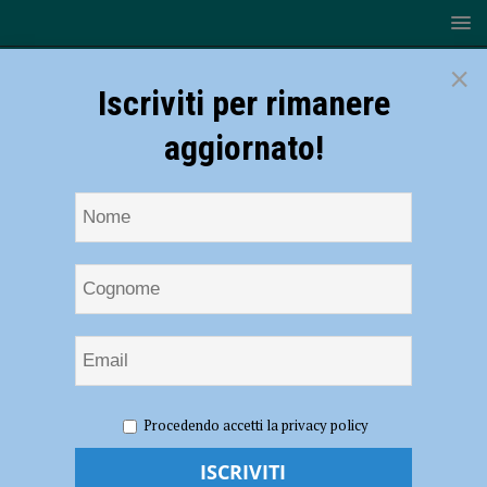
×
Iscriviti per rimanere
aggiornato!
HOME
NOTIZIE
SPORT
CICLISMO
Ciclismo
Procedendo accetti la privacy policy
– Agata Campana (Bft Burzoni VO2 Team Pink) sfreccia
all’autodromo di Monza