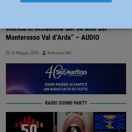
Castell’Arquato celebra Papa Paolo III il
24 maggio. Franco Ticchi: “Rievocazione
storica in occasione dei 50 anni del
Monterosso Val d’Arda” – AUDIO
21 Maggio 2026
Redazione MC
RADIO SOUND PARTY