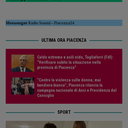
Messenger
Radio Sound
–
Piacenza24
ULTIMA ORA PIACENZA
Caldo estremo e asili nido, Tagliaferri (FdI):
“Verificare subito la situazione nella
provincia di Piacenza”
“Contro la violenza sulle donne, mai
bandiera bianca”, Piacenza rilancia la
campagna nazionale di Anci e Presidenza del
Consiglio
SPORT