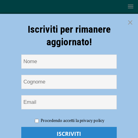
×
Iscriviti per rimanere
aggiornato!
HOME
NOTIZIE
EVENTI A PIACENZA
Procedendo accetti la privacy policy
Castell’Arquato celebra Papa Paolo III il 24 maggio. Franco Ticchi:
“Rievocazione storica in occasione dei 50 anni del Monterosso Val
d’Arda” – AUDIO