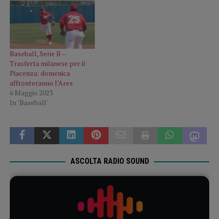
Baseball, Serie B –
Trasferta milanese per il
Piacenza: domenica
affronteranno l’Ares
6 Maggio 2023
In "Baseball"
ASCOLTA RADIO SOUND