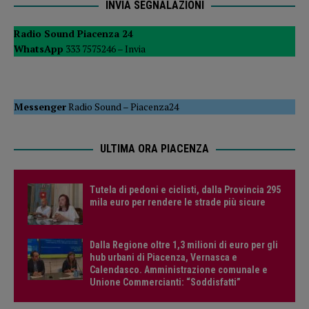
INVIA SEGNALAZIONI
Radio Sound Piacenza 24
WhatsApp
333 7575246 –
Invia
Messenger
Radio Sound
–
Piacenza24
ULTIMA ORA PIACENZA
Tutela di pedoni e ciclisti, dalla Provincia 295
mila euro per rendere le strade più sicure
Dalla Regione oltre 1,3 milioni di euro per gli
hub urbani di Piacenza, Vernasca e
Calendasco. Amministrazione comunale e
Unione Commercianti: “Soddisfatti”