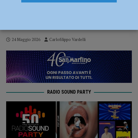
Baseball – L’Ares capovolge tutto nel
completamente di Gara 2 e vince 11-10,
spingendo Piacenza al terzo posto
24 Maggio 2026
Carlofilippo Vardelli
RADIO SOUND PARTY