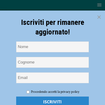
×
Iscriviti per rimanere
aggiornato!
HOME
NOTIZIE
SPORT
BASEBALL
Baseball
Procedendo accetti la privacy policy
– L’Ares capovolge tutto nel completamente di Gara 2 e vince 11-10,
spingendo Piacenza al terzo posto