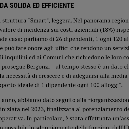
DA SOLIDA ED EFFICIENTE
 struttura “Smart”, leggera. Nel panorama regiona
valore di incidenza sui costi aziendali (18%) rispe
nde casa: parliamo di 26 dipendenti, 1 ogni 120 al
e può fare onore agli uffici che rendono un serviz
li inquilini ed ai Comuni che richiedono le loro 
 prosegue Bergonzi – al tempo stesso è un dato c
la necessità di crescere e di adeguarsi alla media
porto ideale di 1 dipendente ogni 100 alloggi”.
o anno, abbiamo dato seguito alla riorganizzazio
iniziata nel 2023, finalizzata al potenziamento de
operativa. In particolare, è stata effettuata un’a
o possibile lo sdoppiamento delle funzioni dell’Uf