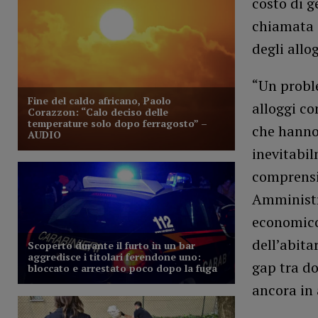
costo di g
chiamata a
degli allo
“Un proble
alloggi c
che hanno 
inevitabil
comprensib
Amministra
economico
dell’abita
gap tra d
ancora in 