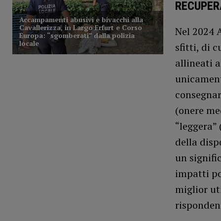
RECUPERA
Nel 2024 A
sfitti, di
allineati 
unicamente
consegnar
(onere me
“leggera” 
della disp
un signifi
impatti po
miglior ut
rispondend