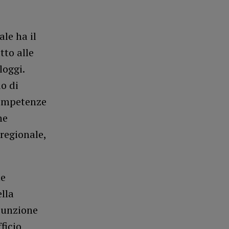
le ha il
tto alle
loggi.
io di
competenze
he
 regionale,
ne
lla
ssunzione
ficio