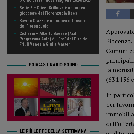
pronto per la nuova stagione 2026/2027
Serie B – Oliver Krilkovs è un nuovo
giocatore dei Fiorenzuola Bees
Savino Orazzo è un nuovo difensore
del Fiorenzuola
Approvato 
Ciclismo – Alberto Baesso (Asd
Programma Auto) è il “re” del Giro del
Piacenza. 
Friuli Venezia Giulia Master
Comuni con
principali
PODCAST RADIO SOUND
la morosit
(634.136 e
In partico
per favori
immobiliar
dell’offer
LE PIÙ LETTE DELLA SETTIMANA
e, al temp