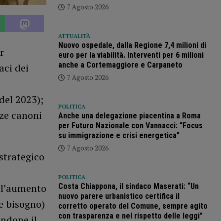
7 Agosto 2026
ATTUALITÀ
Nuovo ospedale, dalla Regione 7,4 milioni di
r
euro per la viabilità. Interventi per 6 milioni
anche a Cortemaggiore e Carpaneto
aci dei
7 Agosto 2026
 del 2023);
POLITICA
nze canoni
Anche una delegazione piacentina a Roma
per Futuro Nazionale con Vannacci: “Focus
su immigrazione e crisi energetica”
7 Agosto 2026
 strategico
POLITICA
Costa Chiappona, il sindaco Maserati: “Un
e l’aumento
nuovo parere urbanistico certifica il
me bisogno)
corretto operato del Comune, sempre agito
con trasparenza e nel rispetto delle leggi”
endone il