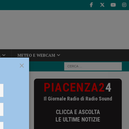
A
METEO E WEBCAM
×
PIACENZA2
4
08 mila euro,
Il Giornale Radio di Radio Sound
e 508
CLICCA E ASCOLTA
te”
LE ULTIME NOTIZIE