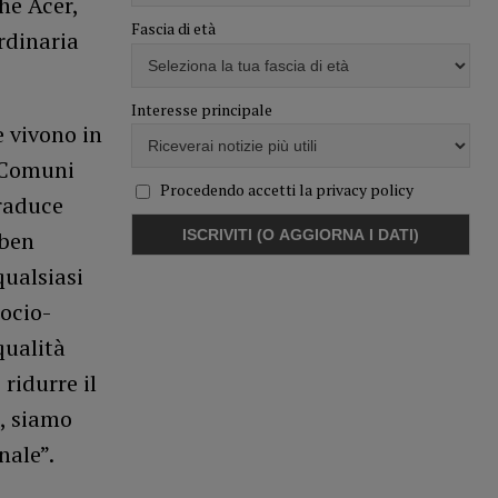
he Acer,
Fascia di età
rdinaria
Interesse principale
e vivono in
i Comuni
Procedendo accetti la privacy policy
traduce
 ben
qualsiasi
ocio-
qualità
ridurre il
, siamo
nale”.