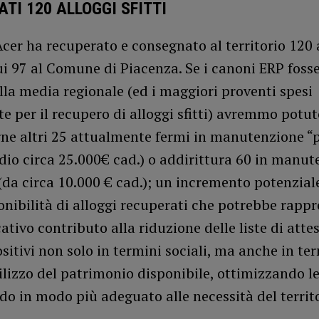
TI 120 ALLOGGI SFITTI
cer ha recuperato e consegnato al territorio 120 
 cui 97 al Comune di Piacenza. Se i canoni ERP foss
alla media regionale (ed i maggiori proventi spesi
 per il recupero di alloggi sfitti) avremmo potut
ne altri 25 attualmente fermi in manutenzione “
dio circa 25.000€ cad.) o addirittura 60 in manut
(da circa 10.000 € cad.); un incremento potenzial
onibilità di alloggi recuperati che potrebbe rapp
cativo contributo alla riduzione delle liste di atte
sitivi non solo in termini sociali, ma anche in ter
ilizzo del patrimonio disponibile, ottimizzando le
o in modo più adeguato alle necessità del territo