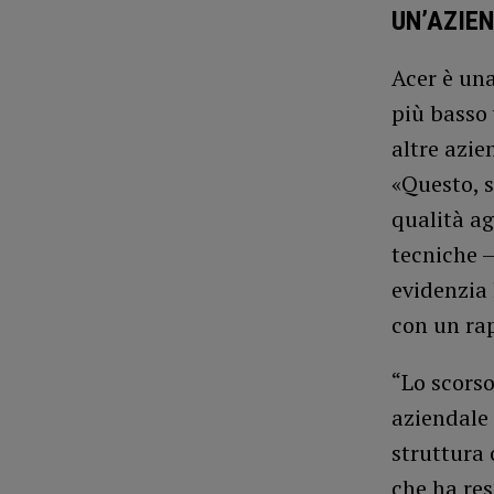
UN’AZIEN
Acer è una
più basso 
altre azie
«Questo, s
qualità ag
tecniche –
evidenzia 
con un rap
“Lo scors
aziendale 
struttura 
che ha res