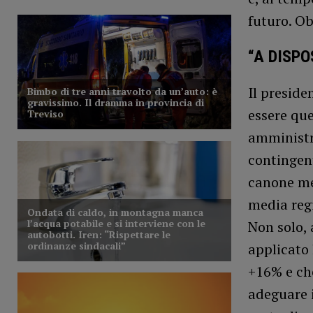
futuro. Ob
“A DISP
Il preside
essere que
amministra
contingent
canone men
media regi
Non solo, 
applicato 
+16% e che
adeguare i