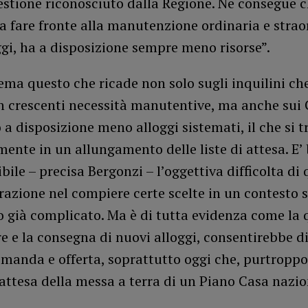
estione riconosciuto dalla Regione. Ne consegue c
 fare fronte alla manutenzione ordinaria e strao
ggi, ha a disposizione sempre meno risorse”.
ma questo che ricade non solo sugli inquilini ch
on crescenti necessità manutentive, ma anche su
a disposizione meno alloggi sistemati, il che si 
mente in un allungamento delle liste di attesa. E’
ile – precisa Bergonzi – l’oggettiva difficolta di 
zione nel compiere certe scelte in un contesto s
 già complicato. Ma è di tutta evidenza come la 
re e la consegna di nuovi alloggi, consentirebbe di 
omanda e offerta, soprattutto oggi che, purtroppo
attesa della messa a terra di un Piano Casa nazio