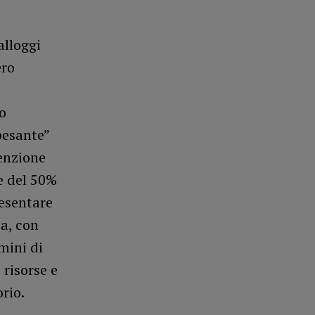
alloggi
ero
o
pesante”
enzione
e del 50%
resentare
sa, con
mini di
 risorse e
rio.