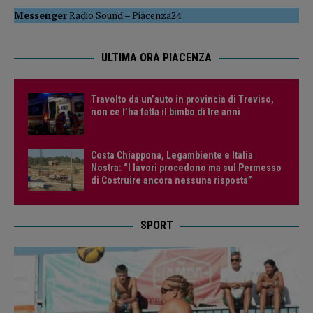
Messenger
Radio Sound
–
Piacenza24
ULTIMA ORA PIACENZA
Travolto da un’auto in provincia di Treviso,
non ce l’ha fatta il bimbo di tre anni
Costa Chiappona, Legambiente e Italia
Nostra: “I lavori procedono ma sul Permesso
di Costruire ancora nessuna risposta”
SPORT