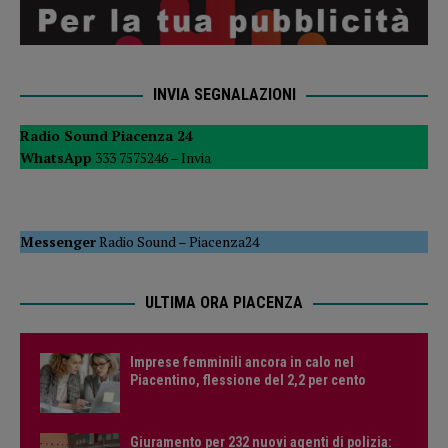
INVIA SEGNALAZIONI
Radio Sound Piacenza 24
WhatsApp
333 7575246 –
Invia
Messenger
Radio Sound
–
Piacenza24
ULTIMA ORA PIACENZA
Imprese femminili ancora in calo nel
Piacentino, flessione del 2,2 per cento
Giuramento per 232 nuovi agenti di polizia: