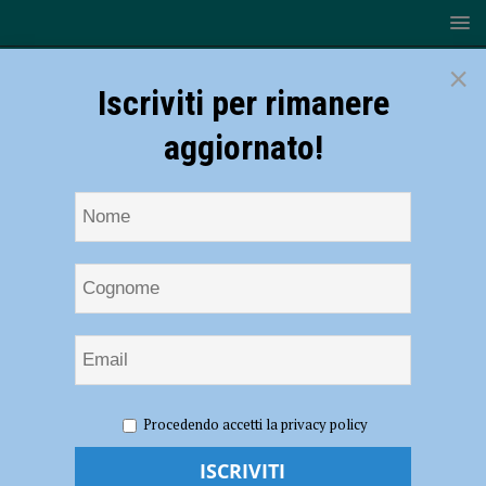
×
Iscriviti per rimanere
aggiornato!
HOME
NOTIZIE
CRONACA PIACENZA
Allerta
Procedendo accetti la privacy policy
Meteo Arancione, interventi della Protezione Civile a Carmiano e
Carpaneto