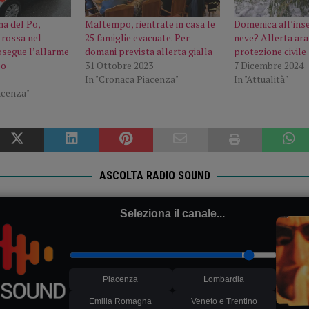
na del Po,
Maltempo, rientrate in casa le
Domenica all’ins
 rossa nel
25 famiglie evacuate. Per
neve? Allerta ara
osegue l’allarme
domani prevista allerta gialla
protezione civile
po
31 Ottobre 2023
7 Dicembre 2024
In "Cronaca Piacenza"
In "Attualità"
acenza"
ASCOLTA RADIO SOUND
Seleziona il canale...
Piacenza
Lombardia
Emilia Romagna
Veneto e Trentino