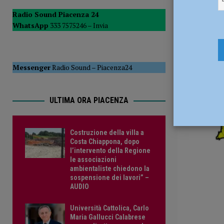
23 Dicembr
POLITICA
Radio Sound Piacenza 24
WhatsApp
333 7575246 –
Invia
Messenger
Radio Sound
–
Piacenza24
ULTIMA ORA PIACENZA
Costruzione della villa a
Costa Chiappona, dopo
l’intervento della Regione
le associazioni
ambientaliste chiedono la
sospensione dei lavori” –
AUDIO
Università Cattolica, Carlo
Maria Gallucci Calabrese