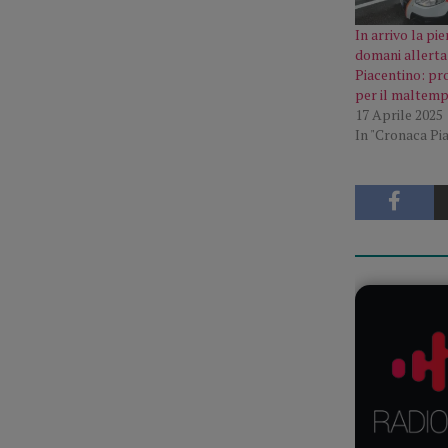
In arrivo la pie
domani allerta
Piacentino: pr
per il maltem
17 Aprile 2025
In "Cronaca Pi