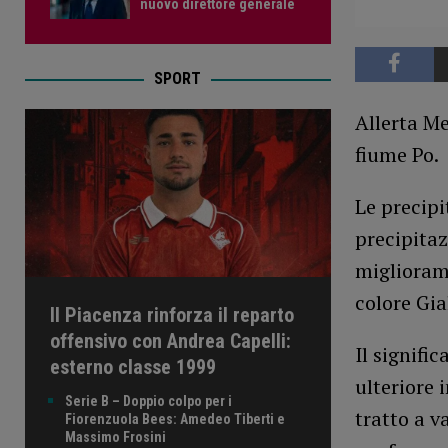
nuovo direttore generale
SPORT
Allerta Me
fiume Po.
Le precipi
precipitaz
migliorame
colore Gia
Il Piacenza rinforza il reparto
offensivo con Andrea Capelli:
Il signifi
esterno classe 1999
ulteriore 
Serie B – Doppio colpo per i
tratto a v
Fiorenzuola Bees: Amedeo Tiberti e
Massimo Frosini