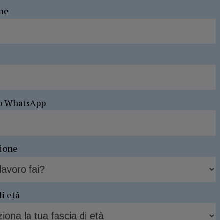
me
o WhatsApp
sione
di età