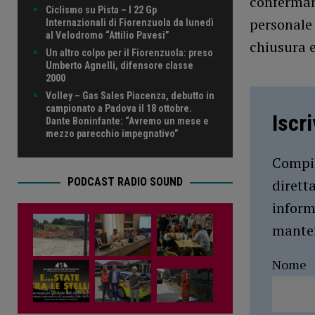
confermano
Ciclismo su Pista – I 22 Gp
personale 
Internazionali di Fiorenzuola da lunedì
al Velodromo “Attilio Pavesi”
chiusura e
Un altro colpo per il Fiorenzuola: preso
Umberto Agnelli, difensore classe
2000
Volley – Gas Sales Piacenza, debutto in
campionato a Padova il 18 ottobre.
Iscr
Dante Boninfante: “Avremo un mese e
mezzo parecchio impegnativo”
Compil
PODCAST RADIO SOUND
dirett
inform
manten
Nome