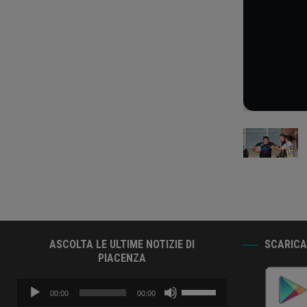
ASCOLTA LE ULTIME NOTIZIE DI
SCARICA 
PIACENZA
Audio
Usa
00:00
00:00
Player
i