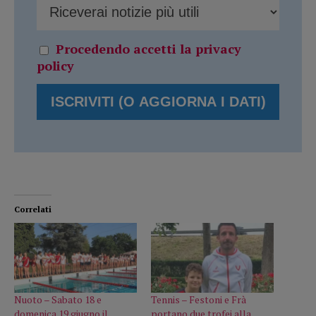
Procedendo accetti la privacy
policy
Correlati
Nuoto – Sabato 18 e
Tennis – Festoni e Frà
domenica 19 giugno il
portano due trofei alla