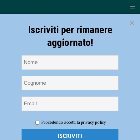
×
Iscriviti per rimanere
aggiornato!
HOME
NOTIZIE
Aquathlon – Domenica alla Vittorino da
Procedendo accetti la privacy policy
Feltre il campionato regionale giovanile
Aquathlon – Domenica alla Vittorino da