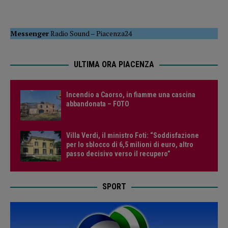
Messenger
Radio Sound
–
Piacenza24
ULTIMA ORA PIACENZA
Incendio a Caorso, in fiamme una cascina
abbandonata – FOTO
Villa Verdi, il ministro Foti: “Soddisfazione
per lo sblocco di 6,5 milioni di euro, altro
passo decisivo verso il recupero”
SPORT