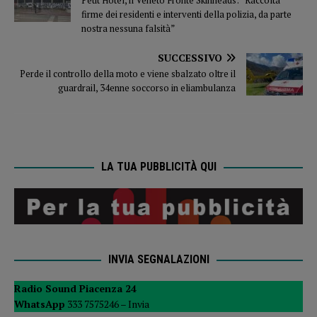
Petit Hotel, il Veneto Fronte Skinheads: “Raccolta
firme dei residenti e interventi della polizia, da parte
nostra nessuna falsità”
SUCCESSIVO
Perde il controllo della moto e viene sbalzato oltre il
guardrail, 34enne soccorso in eliambulanza
LA TUA PUBBLICITÀ QUI
INVIA SEGNALAZIONI
Radio Sound Piacenza 24
WhatsApp
333 7575246 –
Invia