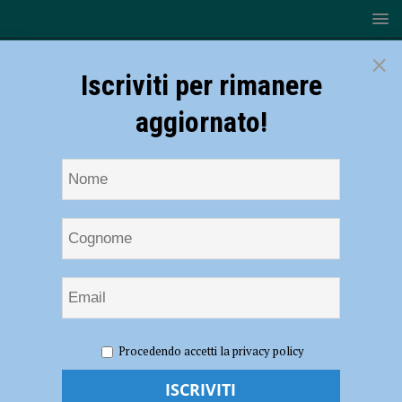
×
Iscriviti per rimanere
aggiornato!
HOME
NOTIZIE
EVENTI A PIACENZA
Armi &
Procedendo accetti la privacy policy
Bagagli, migliaia di visitatori a Piacenza Expo, domenica la nuova
legge sulle rievocazioni storiche