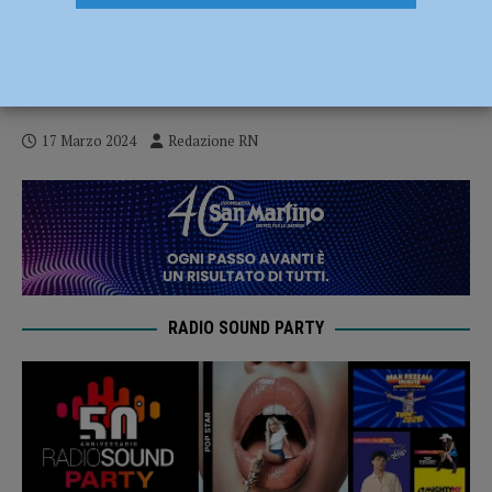
Armi & Bagagli, migliaia di visitatori a
Piacenza Expo, domenica la nuova legge
sulle rievocazioni storiche
17 Marzo 2024
Redazione RN
RADIO SOUND PARTY