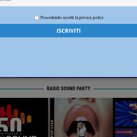
radizione, divertimento e oltre 300 in cammino con le lanterne
ATTUALITÀ
020
Redazione FG
Attualità
Procedendo accetti la privacy policy
RADIO SOUND PARTY