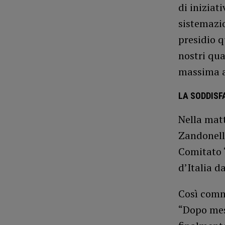
di iniziat
sistemazio
presidio q
nostri qua
massima a
LA SODDISF
Nella mat
Zandonell
Comitato “
d’Italia d
Così comm
“Dopo mesi