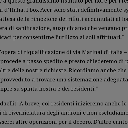
 a questo grandissimo risultato per noi e per i re
i d’Italia. I box Acer sono stati definitivamente 
 attesa della rimozione dei rifiuti accumulati al lo
era di sanificazione, auspichiamo che vengano pr
caci per consentirne l’utilizzo ai soli affittuari.”
opera di riqualificazione di via Marinai d’Italia 
 procede a passo spedito e presto chiederemo di 
ltre delle nostre richieste. Ricordiamo anche che 
è provveduto a trovare una sistemazione adeguata
mpre su spinta nostra e dei residenti.”
aelli: “A breve, coi residenti inizieremo anche le
 di riverniciatura degli androni e non escludiam
serci altre operazioni per il decoro. D’altro canto