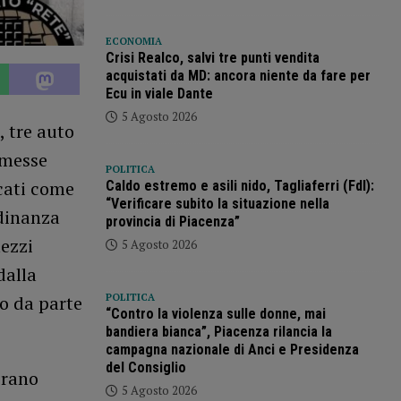
ECONOMIA
Crisi Realco, salvi tre punti vendita
acquistati da MD: ancora niente da fare per
Ecu in viale Dante
5 Agosto 2026
, tre auto
imesse
POLITICA
icati come
Caldo estremo e asili nido, Tagliaferri (FdI):
“Verificare subito la situazione nella
rdinanza
provincia di Piacenza”
ezzi
5 Agosto 2026
dalla
POLITICA
ro da parte
“Contro la violenza sulle donne, mai
bandiera bianca”, Piacenza rilancia la
campagna nazionale di Anci e Presidenza
del Consiglio
erano
5 Agosto 2026