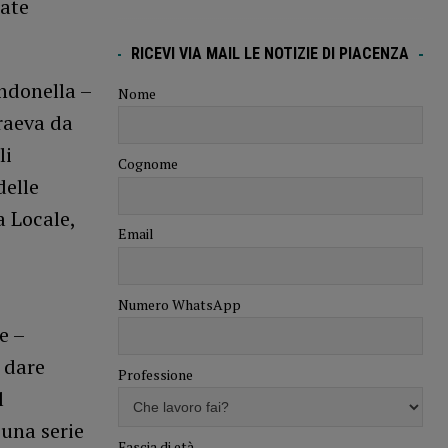
tate
RICEVI VIA MAIL LE NOTIZIE DI PIACENZA
ndonella –
Nome
raeva da
li
Cognome
delle
a Locale,
Email
Numero WhatsApp
e –
a dare
Professione
l
 una serie
Fascia di età