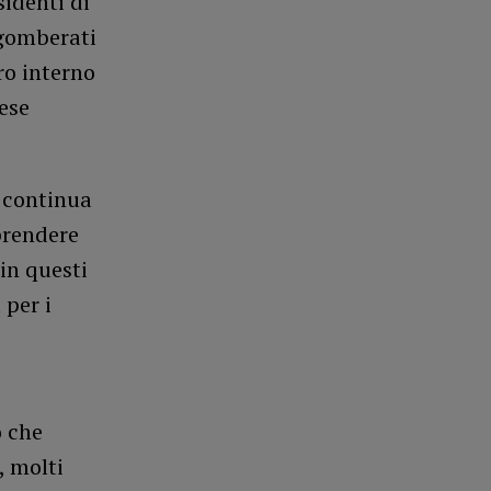
sidenti di
sgomberati
ro interno
ese
– continua
prendere
in questi
 per i
o che
, molti