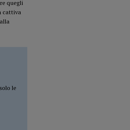
re quegli
n cattiva
alla
solo le