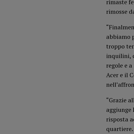
rimaste fe
rimosse da
“Finalment
abbiamo po
troppo tem
inquilini,
regole e a
Acer e il 
nell’affro
“Grazie al
aggiunge P
risposta a
quartiere.