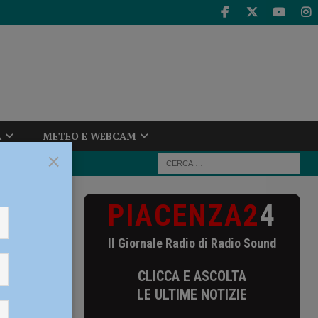
A
METEO E WEBCAM
×
PIACENZA2
4
onate negli
Il Giornale Radio di Radio Sound
ndonate
CLICCA E ASCOLTA
un
LE ULTIME NOTIZIE