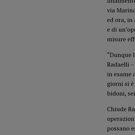
finalmente
via Marina
ed ora, in
e di un’op
misure effi
“Dunque l’
Radaelli –
in esame a
giorni si 
bidoni, se
Chiude Rad
operazioni
possano es