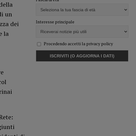
della
di un
Interesse principale
zza dei
e la
Procedendo accetti la privacy policy
re
col
rinai
Rete:
giunti