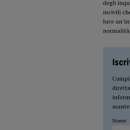
degli inqu
incivili c
luce un’in
normalità
Iscr
Compil
dirett
inform
manten
Nome