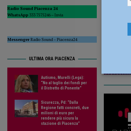
del Consiglio
POLITICA
Radio Sound Piacenza 24
WhatsApp
333 7575246 –
Invia
[ 5 Agosto 2026 ]
La Sagra della Pasta Frolla a Pecorara: t
2 Luglio 2
Messenger
Radio Sound
–
Piacenza24
ULTIMA ORA PIACENZA
Autismo, Murelli (Lega):
“No al taglio dei fondi per
il Distretto di Ponente”
Sicurezza, Pd: “Dalla
Regione fatti concreti, due
milioni di euro per
rendere più sicura la
stazione di Piacenza”