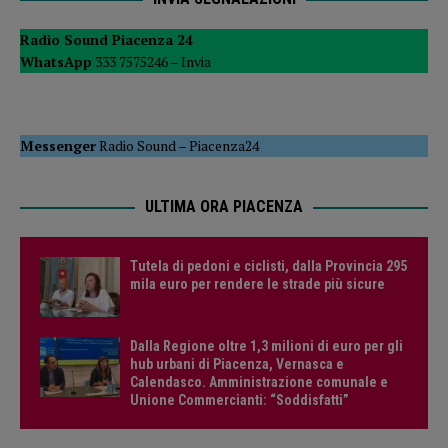
Radio Sound Piacenza 24
WhatsApp
333 7575246 –
Invia
Messenger
Radio Sound
–
Piacenza24
ULTIMA ORA PIACENZA
Tutela di pedoni e ciclisti, dalla Provincia 295
mila euro per rendere le strade più sicure
Dalla Regione oltre 1,3 milioni di euro per gli
hub urbani di Piacenza, Vernasca e
Calendasco. Amministrazione comunale e
Unione Commercianti: “Soddisfatti”