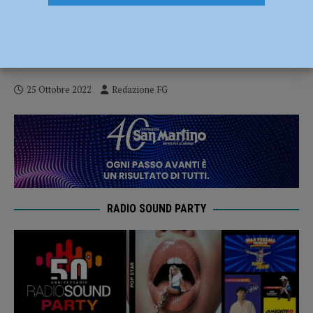
Nota i ladri fuggire da una villa,
automobilista chiama i carabinieri e
insegue i malviventi
25 Ottobre 2022
Redazione FG
RADIO SOUND PARTY