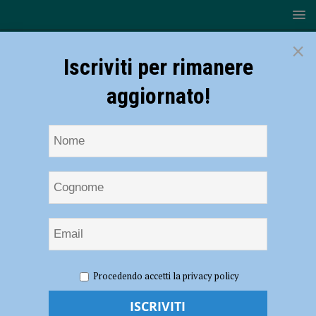
×
Iscriviti per rimanere
aggiornato!
HOME
NOTIZIE
CRONACA PIACENZA
Nota i ladri
Procedendo accetti la privacy policy
fuggire da una villa, automobilista chiama i carabinieri e insegue i
malviventi