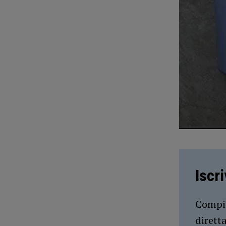
Iscr
Compil
dirett