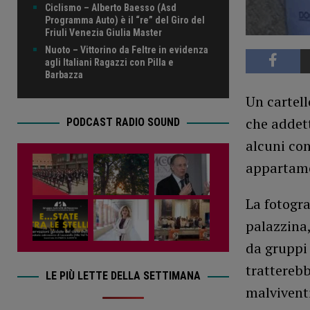
Ciclismo – Alberto Baesso (Asd
Programma Auto) è il “re” del Giro del
Friuli Venezia Giulia Master
Nuoto – Vittorino da Feltre in evidenza
agli Italiani Ragazzi con Pilla e
Barbazza
Un cartell
che addet
PODCAST RADIO SOUND
alcuni con
appartame
La fotogra
palazzina,
da gruppi 
tratterebb
LE PIÙ LETTE DELLA SETTIMANA
malviventi