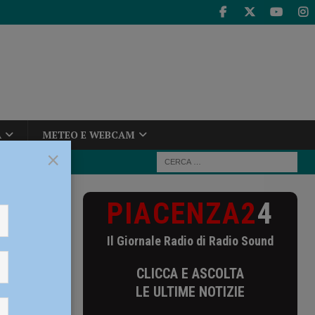
A
METEO E WEBCAM
×
PIACENZA2
4
e del
Il Giornale Radio di Radio Sound
istero”,
CLICCA E ASCOLTA
 avvisi
LE ULTIME NOTIZIE