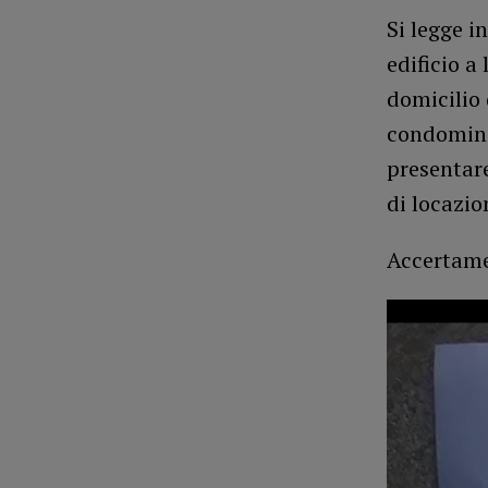
Si legge i
edificio a 
domicilio 
condomini 
presentar
di locazio
Accertamen