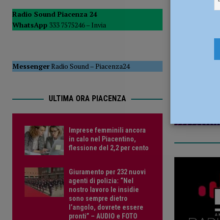
[ 5 Agosto 2026 ]
Savino Orazzo è un nuovo difensore de
Radio Sound Piacenza 24
WhatsApp
333 7575246 –
Invia
27 Agosto 
Messenger
Radio Sound
–
Piacenza24
ULTIMA ORA PIACENZA
Imprese femminili ancora
in calo nel Piacentino,
flessione del 2,2 per cento
Giuramento per 232 nuovi
agenti di polizia: “Nel
nostro lavoro le insidie
sono sempre dietro
l’angolo, dovrete essere
pronti” – AUDIO e FOTO