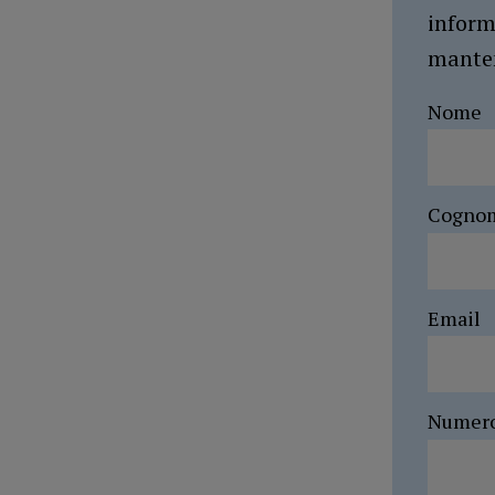
inform
manten
Nome
Cogno
Email
Numer