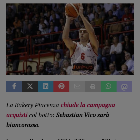
La Bakery Piacenza
chiude la campagna
acquisti
col botto:
Sebastian Vico sarà
biancorosso
.