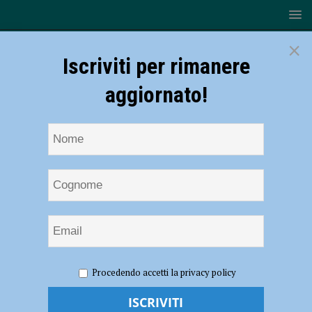
×
Iscriviti per rimanere
aggiornato!
HOME
NOTIZIE
SPORT
BASKET
Bakery
Procedendo accetti la privacy policy
Piacenza, chiusura con il botto: “Mr Promozione” Sebastian Vico
Bakery Piacenza, chiusura con il botto: