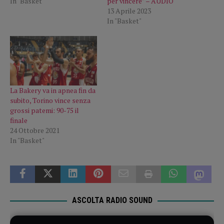
In "Basket"
per vincere” – AUDIO
13 Aprile 2023
In "Basket"
La Bakery va in apnea fin da
subito, Torino vince senza
grossi patemi: 90-75 il
finale
24 Ottobre 2021
In "Basket"
ASCOLTA RADIO SOUND