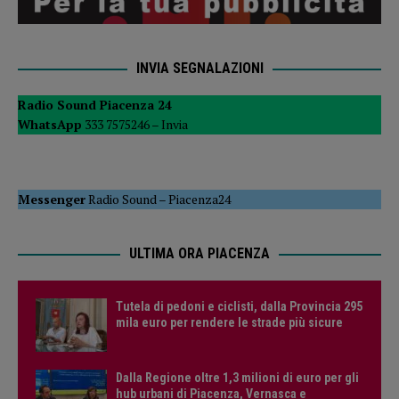
INVIA SEGNALAZIONI
Radio Sound Piacenza 24
WhatsApp
333 7575246 –
Invia
Messenger
Radio Sound
–
Piacenza24
ULTIMA ORA PIACENZA
Tutela di pedoni e ciclisti, dalla Provincia 295
mila euro per rendere le strade più sicure
Dalla Regione oltre 1,3 milioni di euro per gli
hub urbani di Piacenza, Vernasca e