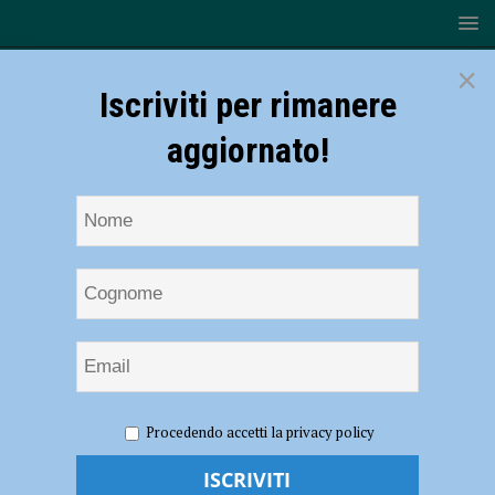
×
Iscriviti per rimanere
aggiornato!
HOME
NOTIZIE
ECONOMIA
Banca di Piacenza, nel
Procedendo accetti la privacy policy
2022 un utile netto di 20,6 milioni di euro: crescita del 29,42%.
Aumentano soci e clienti