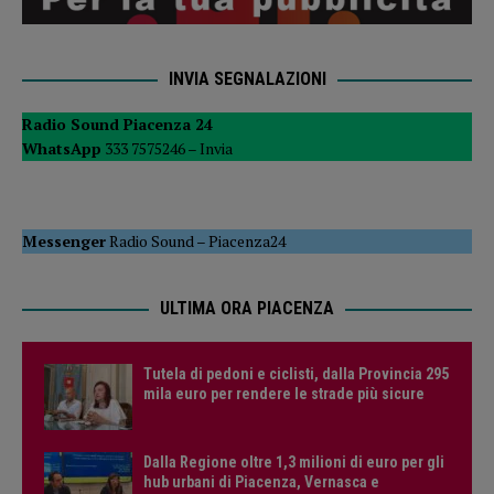
INVIA SEGNALAZIONI
Radio Sound Piacenza 24
WhatsApp
333 7575246 –
Invia
Messenger
Radio Sound
–
Piacenza24
ULTIMA ORA PIACENZA
Tutela di pedoni e ciclisti, dalla Provincia 295
mila euro per rendere le strade più sicure
Dalla Regione oltre 1,3 milioni di euro per gli
hub urbani di Piacenza, Vernasca e