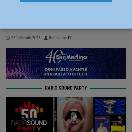
Banca di Piacenza, nel 2022 un utile netto
di 20,6 milioni di euro: crescita del
29,42%. Aumentano soci e clienti
22 Febbraio 2023
Redazione FG
RADIO SOUND PARTY