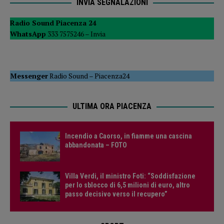
INVIA SEGNALAZIONI
Radio Sound Piacenza 24
WhatsApp
333 7575246 –
Invia
Messenger
Radio Sound
–
Piacenza24
ULTIMA ORA PIACENZA
Incendio a Caorso, in fiamme una cascina
abbandonata – FOTO
Villa Verdi, il ministro Foti: “Soddisfazione
per lo sblocco di 6,5 milioni di euro, altro
passo decisivo verso il recupero”