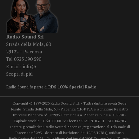
Radio Sound Srl
Strada della Mola, 60
29122 – Piacenza
Tel 0523 590 590
E-mail:
info@
Scopri di più
Radio Sound fa parte di
RDS 100% Special Radio
.
Copyright © 1999/2025 Radio Sound S.r.l. - Tutti i diritti riservati Sede
legale: Strada della Mola, 60 - Piacenza C.F./P.IVA e iscrizione Registro
Imprese Piacenza n° 00799580337 c.c.i.a.a. Piacenza n. r.e.a. 108530 -
Capitale sociale - € 50.000,00 i.v. Licenza SIAE N. 03701 - SCF 862/03
Testata giornalistica: Radio Sound Piacenza, registrazione al Tribunale di
Piacenza n° 293 - decreto di iscrizione del 19/06/1978 Quotidiano
Radiofonico dal 1978 - Quotidiano OnLine dal 2005.
Privacy Policy
Termini