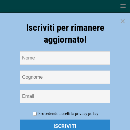
×
Iscriviti per rimanere
aggiornato!
HOME
NOTIZIE
ATTUALITÀ
Dalla Regione bando
Procedendo accetti la privacy policy
straordinario in tempi record, medici e infermieri subito destinati a
Parma e Piacenza