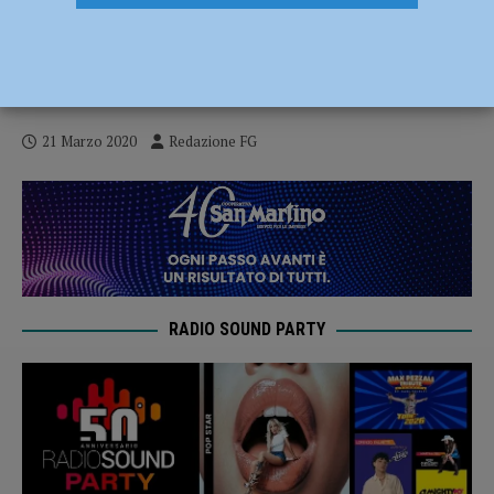
Dalla Regione bando straordinario in
tempi record, medici e infermieri subito
destinati a Parma e Piacenza
21 Marzo 2020
Redazione FG
RADIO SOUND PARTY