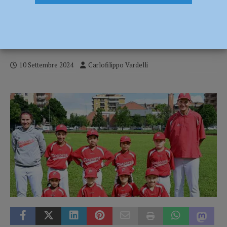
Baseball – Piacenza, il minibaseball vince
a Parma. L’U18 al De Benedetti contro
Sala Baganza
10 Settembre 2024
Carlofilippo Vardelli