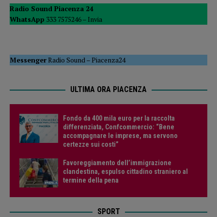
Radio Sound Piacenza 24
WhatsApp
333 7575246 –
Invia
Messenger
Radio Sound
–
Piacenza24
ULTIMA ORA PIACENZA
Fondo da 400 mila euro per la raccolta
differenziata, Confcommercio: “Bene
accompagnare le imprese, ma servono
certezze sui costi”
Favoreggiamento dell’immigrazione
clandestina, espulso cittadino straniero al
termine della pena
SPORT