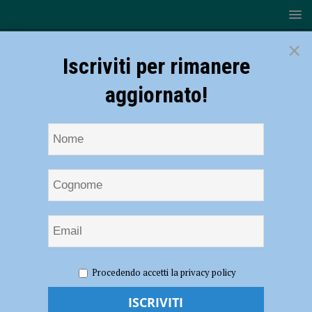
×
Iscriviti per rimanere
aggiornato!
HOME
NOTIZIE
SPORT
BASEBALL
Baseball
Procedendo accetti la privacy policy
– Piacenza, il minibaseball vince a Parma. L’U18 al De Benedetti contro
Sala Baganza