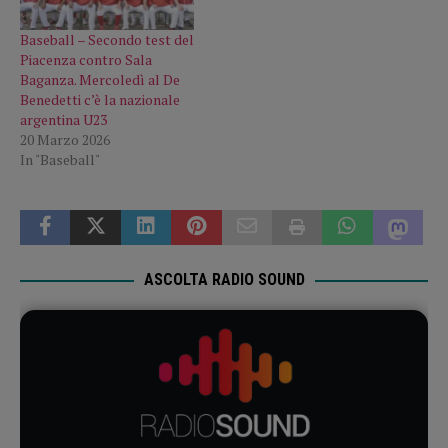
Baseball – Secondo test del
Piacenza contro Sala
Baganza. Mercoledì al De
Benedetti c’è la nazionale
argentina U23
20 Marzo 2026
In "Baseball"
ASCOLTA RADIO SOUND