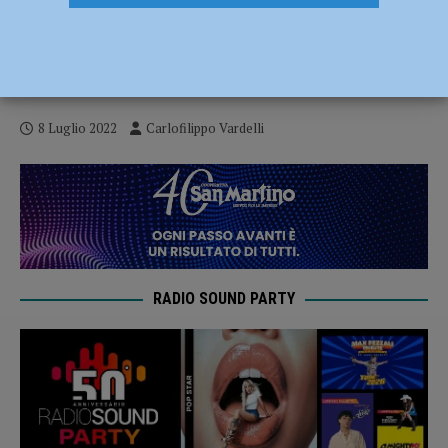
Basket – Zanardi: “La Serie B è il vestito
più adatto alla nuova Bakery Piacenza” –
AUDIO
8 Luglio 2022
Carlofilippo Vardelli
RADIO SOUND PARTY