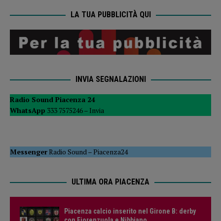
LA TUA PUBBLICITÀ QUI
INVIA SEGNALAZIONI
Radio Sound Piacenza 24
WhatsApp
333 7575246 –
Invia
Messenger
Radio Sound
–
Piacenza24
ULTIMA ORA PIACENZA
Piacenza calcio inserito nel Girone B: derby
con Fiorenzuola e Nibbiano