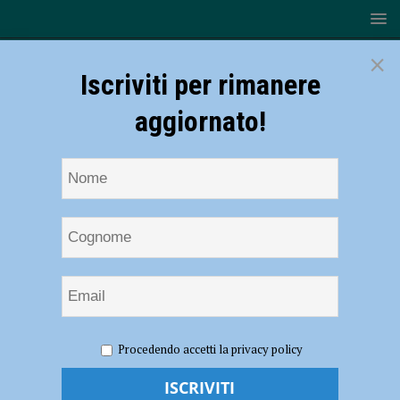
×
Iscriviti per rimanere
aggiornato!
HOME
NOTIZIE
SPORT
BASKET
Basket – Un
Procedendo accetti la privacy policy
piacentino sul tetto d’Italia! Gabriele Cattivelli è campione U15 con
l’Olimpia Milano