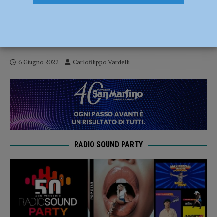
Basket – Un piacentino sul tetto d’Italia!
Gabriele Cattivelli è campione U15 con
l’Olimpia Milano
6 Giugno 2022
Carlofilippo Vardelli
RADIO SOUND PARTY