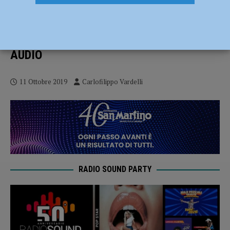
Bianco e Rosso Ep.7, Antonio Pergreffi:
“La società è in continuo miglioramento.
Con il Vicenza aggredire e ripartire” –
AUDIO
11 Ottobre 2019
Carlofilippo Vardelli
RADIO SOUND PARTY