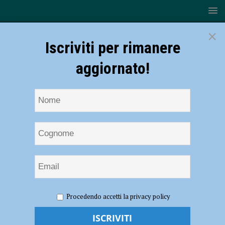
×
Iscriviti per rimanere
aggiornato!
HOME
NOTIZIE
SPORT
CALCIO
Bianco e
Procedendo accetti la privacy policy
Rosso Ep.7, Antonio Pergreffi: “La società è in continuo
miglioramento. Con il Vicenza aggredire e ripartire” – AUDIO