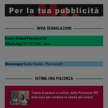
INVIA SEGNALAZIONI
Radio Sound Piacenza 24
WhatsApp
333 7575246 –
Invia
Messenger
Radio Sound
–
Piacenza24
ULTIMA ORA PIACENZA
Tutela di pedoni e ciclisti, dalla Provincia 295
mila euro per rendere le strade più sicure