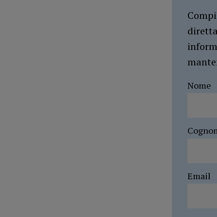
Compil
dirett
inform
manten
Nome
Cogno
Email