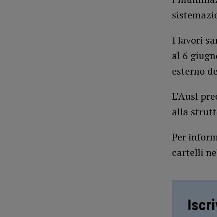
sistemazio
I lavori s
al 6 giugn
esterno de
L’Ausl pr
alla strut
Per inform
cartelli n
Iscr