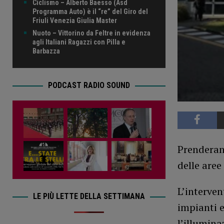
Ciclismo – Alberto Baesso (Asd
Programma Auto) è il “re” del Giro del
Friuli Venezia Giulia Master
Nuoto – Vittorino da Feltre in evidenza
agli Italiani Ragazzi con Pilla e
Barbazza
PODCAST RADIO SOUND
Prenderann
delle aree
L’interven
LE PIÙ LETTE DELLA SETTIMANA
impianti e
l’illumina