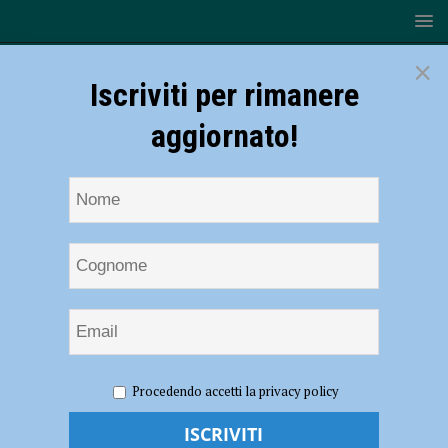
×
Iscriviti per rimanere
aggiornato!
HOME
NOTIZIE
SPORT
3-1 sul Real Volley Brescia:
Procedendo accetti la privacy policy
il Busa Foodlab si laurea campione d’inverno
3-1 sul Real Volley Brescia: il Busa