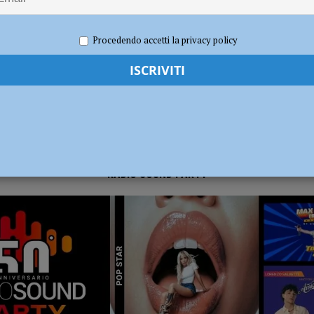
 2022
Carlofilippo Vardelli
Calcio
,
Notizie
,
Piacenza calcio
,
Sport
dI): “Verificare subito la situazione nella provincia di Piacenza”
POLITICA
Procedendo accetti la privacy policy
RADIO SOUND PARTY