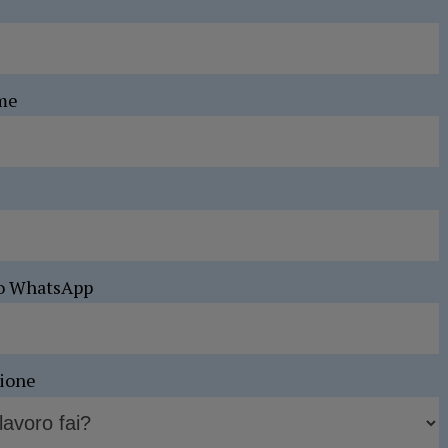
me
o WhatsApp
sione