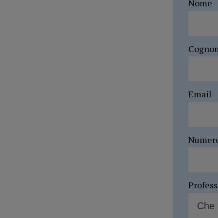
Nome
Cogno
Email
Numer
Profes