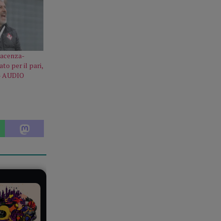
iacenza-
to per il pari,
 – AUDIO