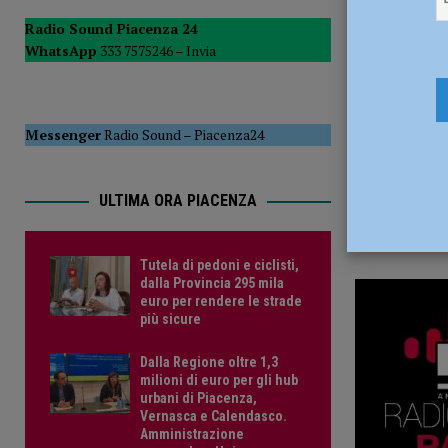
10 Maggio
POLITICA
Radio Sound Piacenza 24
WhatsApp
333 7575246 –
Invia
[ 5 Agosto 2026 ]
Caldo estremo e asili nido, Tagliaferri (F
Messenger
Radio Sound
–
Piacenza24
ULTIMA ORA PIACENZA
Tutela di pedoni e ciclisti,
dalla Provincia 295 mila
euro per rendere le strade
più sicure
Dalla Regione oltre 1,3
milioni di euro per gli hub
urbani di Piacenza,
Vernasca e Calendasco.
Amministrazione