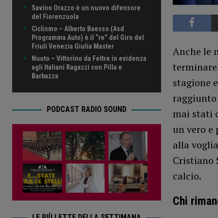
Savino Orazzo è un nuovo difensore
del Fiorenzuola
Ciclismo – Alberto Baesso (Asd
Programma Auto) è il “re” del Giro del
Friuli Venezia Giulia Master
Anche le m
Nuoto – Vittorino da Feltre in evidenza
terminare.
agli Italiani Ragazzi con Pilla e
Barbazza
stagione e
raggiunto
PODCAST RADIO SOUND
mai stati 
un vero e
alla vogli
Cristiano 
calcio.
Chi riman
LE PIÙ LETTE DELLA SETTIMANA