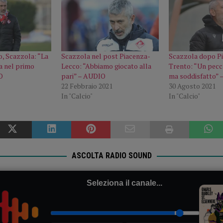
o, Scazzola: “La
Scazzola nel post Piacenza-
Scazzola dopo P
ta nel primo
Lecco: “Abbiamo giocato alla
Trento: “Un pecca
O
pari” – AUDIO
ma soddisfatto”
22 Febbraio 2021
30 Agosto 2021
In "Calcio"
In "Calcio"
ASCOLTA RADIO SOUND
Seleziona il canale...