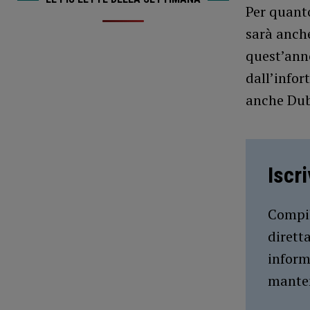
Per quanto
sarà anche
quest’anno
dall’infor
anche Dub
Iscr
Compil
dirett
inform
manten