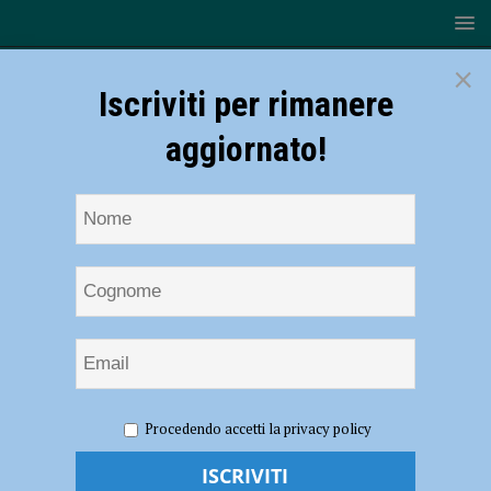
×
Iscriviti per rimanere
aggiornato!
HOME
NOTIZIE
EVENTI A PIACENZA
Camminata
Procedendo accetti la privacy policy
“Mettiamoci in gioco”, appuntamento il 12 maggio con l’Unione
Italiana Ciechi e Ipovedenti di Piacenza