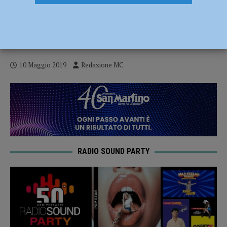
Camminata “Mettiamoci in gioco”,
appuntamento il 12 maggio con l’Unione
Italiana Ciechi e Ipovedenti di Piacenza
10 Maggio 2019
Redazione MC
RADIO SOUND PARTY