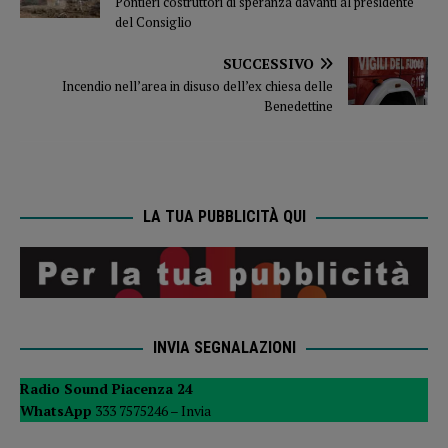
Pontieri costruttori di speranza davanti al presidente
del Consiglio
SUCCESSIVO
Incendio nell’area in disuso dell’ex chiesa delle
Benedettine
LA TUA PUBBLICITÀ QUI
INVIA SEGNALAZIONI
Radio Sound Piacenza 24
WhatsApp
333 7575246 –
Invia