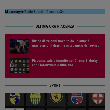
Messenger
Radio Sound
–
Piacenza24
ULTIMA ORA PIACENZA
Bimbo di tre anni travolto da un’auto: è
gravissimo. Il dramma in provincia di Treviso
Piacenza calcio inserito nel Girone B: derby
con Fiorenzuola e Nibbiano
SPORT