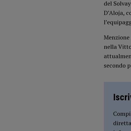
del Solvay
D’Aloja, c
l’equipagg
Menzione 
nella Vitt
attualmen
secondo po
Iscr
Compil
dirett