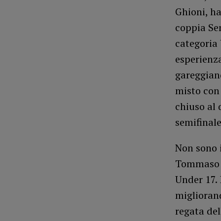
Ghioni, ha
coppia Sen
categoria
esperienza
gareggiand
misto con 
chiuso al 
semifinale
Non sono i
Tommaso G
Under 17. 
migliorand
regata del