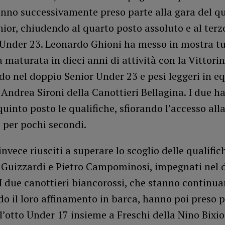
nno successivamente preso parte alla gara del qu
ior, chiudendo al quarto posto assoluto e al terz
 Under 23. Leonardo Ghioni ha messo in mostra tu
 maturata in dieci anni di attività con la Vittorin
o nel doppio Senior Under 23 e pesi leggeri in e
Andrea Sironi della Canottieri Bellagina. I due h
quinto posto le qualifiche, sfiorando l’accesso all
 per pochi secondi.
nvece riusciti a superare lo scoglio delle qualific
uizzardi e Pietro Campominosi, impegnati nel 
I due canottieri biancorossi, che stanno continu
o il loro affinamento in barca, hanno poi preso p
l’otto Under 17 insieme a Freschi della Nino Bixi