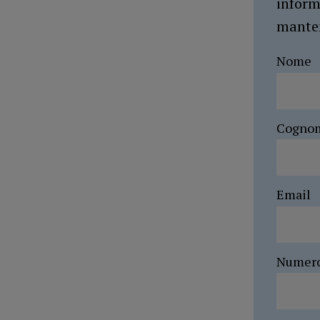
inform
manten
Nome
Cogno
Email
Numer