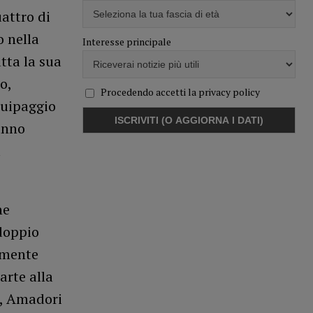
attro di
o nella
Interesse principale
tta la sua
o,
Procedendo accetti la privacy policy
quipaggio
anno
a
he
doppio
amente
arte alla
o, Amadori