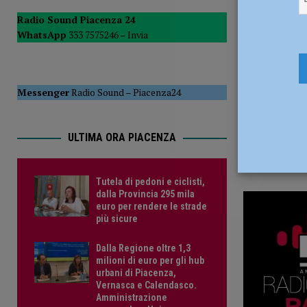
13 Maggio
POLITICA
Radio Sound Piacenza 24
WhatsApp
333 7575246 –
Invia
[ 5 Agosto 2026 ]
Caldo estremo e asili nido, Tagliaferri (F
Messenger
Radio Sound
–
Piacenza24
ULTIMA ORA PIACENZA
Tutela di pedoni e ciclisti,
dalla Provincia 295 mila
euro per rendere le strade
più sicure
Dalla Regione oltre 1,3
milioni di euro per gli hub
urbani di Piacenza,
Vernasca e Calendasco.
Amministrazione