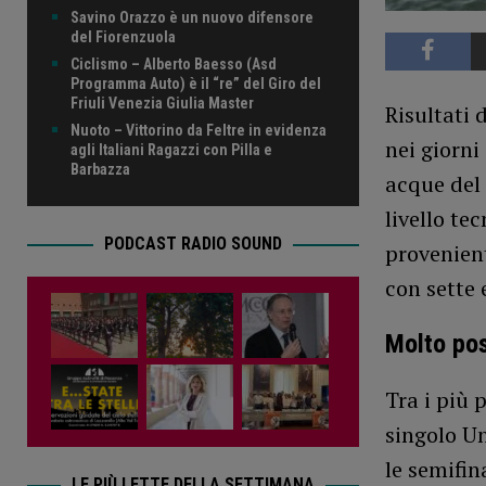
Savino Orazzo è un nuovo difensore
del Fiorenzuola
Ciclismo – Alberto Baesso (Asd
Programma Auto) è il “re” del Giro del
Friuli Venezia Giulia Master
Risultati 
Nuoto – Vittorino da Feltre in evidenza
nei giorni
agli Italiani Ragazzi con Pilla e
Barbazza
acque del 
livello te
PODCAST RADIO SOUND
provenient
con sette 
Molto pos
Tra i più 
singolo U
le semifin
LE PIÙ LETTE DELLA SETTIMANA