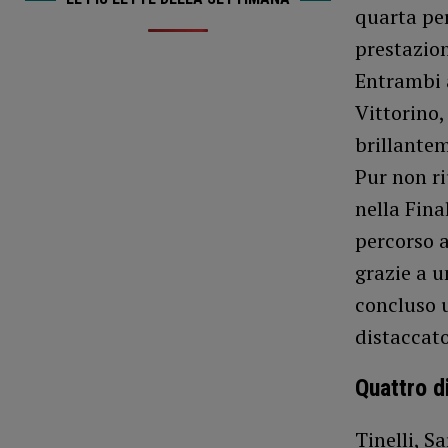
quarta per
prestazion
Entrambi a
Vittorino,
brillantem
Pur non ri
nella Fina
percorso a
grazie a u
concluso 
distaccato
Quattro d
Tinelli, 