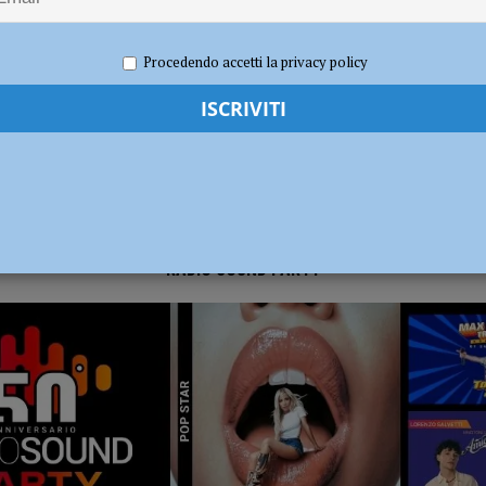
 2025
Carlofilippo Vardelli
Canottaggio
,
Notizie
,
Sport
dI): “Verificare subito la situazione nella provincia di Piacenza”
POLITICA
Procedendo accetti la privacy policy
RADIO SOUND PARTY