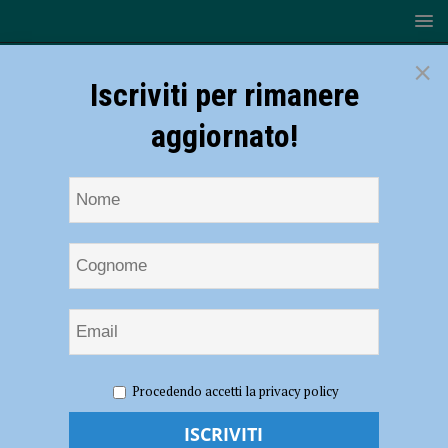
×
Iscriviti per rimanere
aggiornato!
HOME
NOTIZIE
SPORT
CANOTTAGGIO
Procedendo accetti la privacy policy
Canottaggio – Tre finali per gli atleti della Vittorino da Feltre agli
Italiani