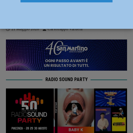
Canottaggio – Tre finali per gli atleti della
Vittorino da Feltre agli Italiani
21 Maggio 2026
Carlofilippo Vardelli
RADIO SOUND PARTY