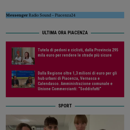
Messenger
Radio Sound
–
Piacenza24
ULTIMA ORA PIACENZA
Tutela di pedoni e ciclisti, dalla Provincia 295
mila euro per rendere le strade più sicure
Dalla Regione oltre 1,3 milioni di euro per gli
hub urbani di Piacenza, Vernasca e
Calendasco. Amministrazione comunale e
Unione Commercianti: “Soddisfatti”
SPORT