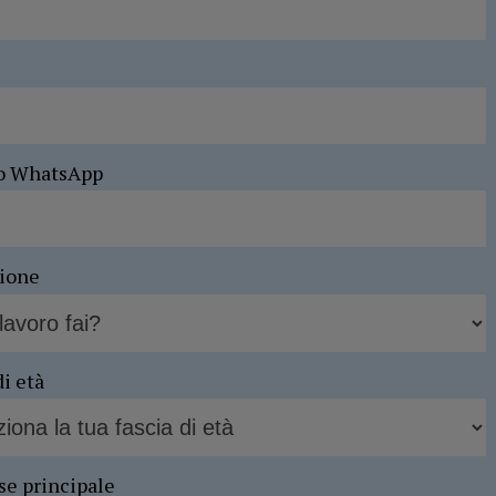
o WhatsApp
sione
di età
se principale