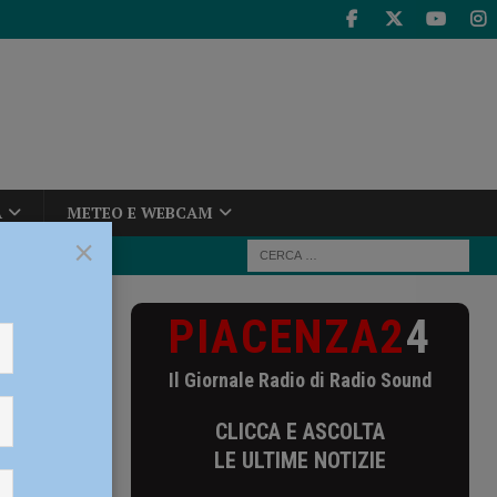
A
METEO E WEBCAM
×
PIACENZA2
4
a):
Il Giornale Radio di Radio Sound
nza):
CLICCA E ASCOLTA
 sta
LE ULTIME NOTIZIE
DIO