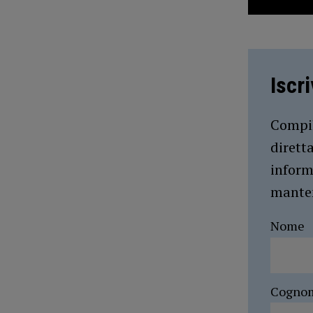
Iscr
Compil
dirett
inform
manten
Nome
Cogno