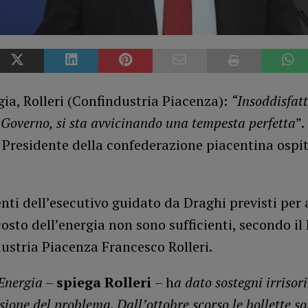
ia, Rolleri (Confindustria Piacenza):
“Insoddisfatt
 Governo, si sta avvicinando una tempesta perfetta
”.
 Presidente della confederazione piacentina ospi
enti dell’esecutivo guidato da Draghi previsti per 
 costo dell’energia non sono sufficienti, secondo il
ustria Piacenza Francesco Rolleri.
 Energia
–
spiega Rolleri
– h
a dato sostegni irrisori
sione del problema. Dall’ottobre scorso le bollette s