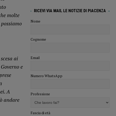
nto
RICEVI VIA MAIL LE NOTIZIE DI PIACENZA
che molte
Nome
, possiamo
Cognome
 scesa ai
Email
l Governo e
mprese
Numero WhatsApp
a
ei. A
Professione
uò andare
Fascia di età