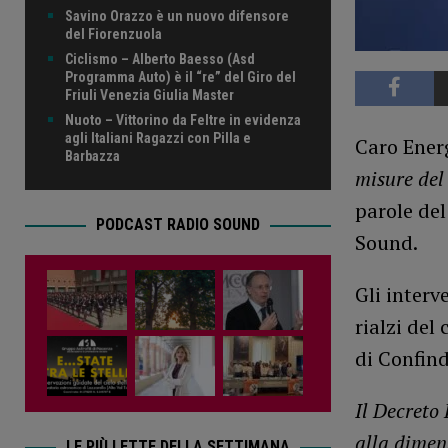
Savino Orazzo è un nuovo difensore
del Fiorenzuola
Ciclismo – Alberto Baesso (Asd
Programma Auto) è il “re” del Giro del
Friuli Venezia Giulia Master
Nuoto – Vittorino da Feltre in evidenza
agli Italiani Ragazzi con Pilla e
Caro Energ
Barbazza
misure del
parole del
PODCAST RADIO SOUND
Sound.
Gli interv
rialzi del
di Confind
Il Decreto
alla dimen
LE PIÙ LETTE DELLA SETTIMANA