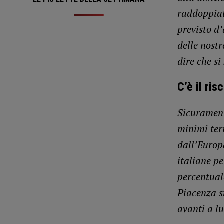
raddoppiate
previsto d
delle nostr
dire che s
C’è il ris
Sicurament
minimi ter
dall’Europa
italiane pe
percentuale
Piacenza s
avanti a l