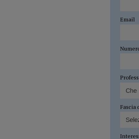
Email
Numer
Profes
Fascia 
Interes