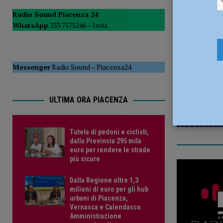
POLITICA
Radio Sound Piacenza 24
WhatsApp
333 7575246 –
Invia
[ 5 Agosto 2026 ]
Caldo estremo e asili nido, Tagliaferri (F
23 Marzo 
Messenger
Radio Sound
–
Piacenza24
ULTIMA ORA PIACENZA
Tutela di pedoni e ciclisti,
dalla Provincia 295 mila
euro per rendere le strade
più sicure
Dalla Regione oltre 1,3
milioni di euro per gli hub
urbani di Piacenza,
Vernasca e Calendasco.
Amministrazione