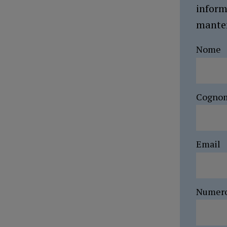
inform
manten
Nome
Cogno
Email
Numer