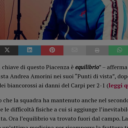
a chiave di questo Piacenza è
equilibrio
” – afferma 
sta Andrea Amorini nei suoi “Punti di vista”, dopo
ei biancorossi ai danni del Carpi per 2-1 (
leggi q
io che la squadra ha mantenuto anche nel second
 le difficoltà fisiche a cui si aggiunge l’inevitabi
ita. Ora l’equilibrio va trovato fuori dal campo. La
 un’ottima medicina per ricomporre la frattura t