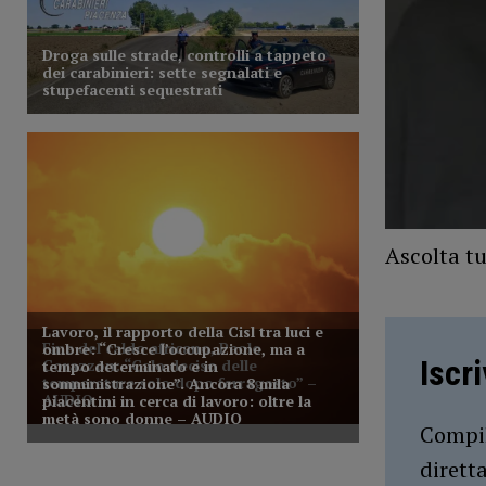
Ascolta tu
Iscr
Compil
dirett