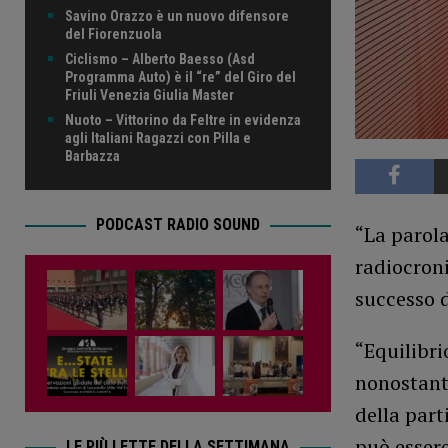
Savino Orazzo è un nuovo difensore
del Fiorenzuola
Ciclismo – Alberto Baesso (Asd
Programma Auto) è il “re” del Giro del
Friuli Venezia Giulia Master
Nuoto – Vittorino da Feltre in evidenza
agli Italiani Ragazzi con Pilla e
Barbazza
PODCAST RADIO SOUND
“La parol
radiocroni
successo d
“Equilibr
nonostante
della part
può essere
LE PIÙ LETTE DELLA SETTIMANA