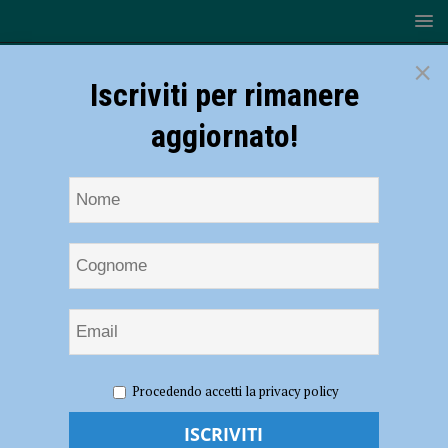
×
Iscriviti per rimanere
aggiornato!
HOME
NOTIZIE
ECONOMIA
Cassa integrazione a
Procedendo accetti la privacy policy
Piacenza: calo dell’85% per quella ordinaria, straordinaria e in deroga
quasi azzerate