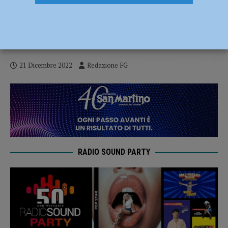
Cassa integrazione a Piacenza: calo
dell’85% per quella ordinaria,
straordinaria e in deroga quasi azzerate
21 Dicembre 2022
Redazione FG
RADIO SOUND PARTY