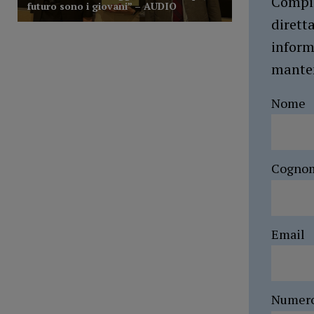
Compil
dirett
inform
manten
Nome
Cogno
Email
Numer