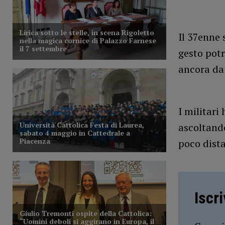
Il 37enne 
gesto potr
ancora da 
I militari
ascoltando
poco dista
Iscr