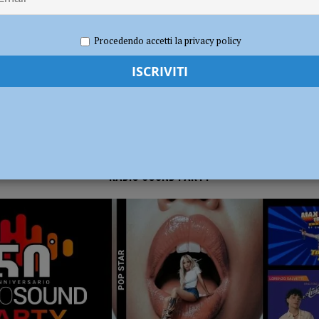
020
Redazione MC
Cronaca Piacenza
ia 295 mila euro per rendere le strade più sicure
ATTUALITÀ
Procedendo accetti la privacy policy
RADIO SOUND PARTY