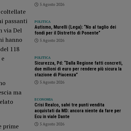
5 Agosto 2026
coltellate
ni passanti
POLITICA
Autismo, Murelli (Lega): “No al taglio dei
n via Del
fondi per il Distretto di Ponente”
oni hanno
5 Agosto 2026
 del 118
 e
POLITICA
Sicurezza, Pd: “Dalla Regione fatti concreti,
due milioni di euro per rendere più sicura la
stazione di Piacenza”
nno
5 Agosto 2026
rescia ma
ECONOMIA
velato
Crisi Realco, salvi tre punti vendita
acquistati da MD: ancora niente da fare per
Ecu in viale Dante
5 Agosto 2026
le prime