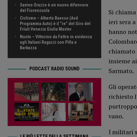
Savino Orazzo è un nuovo difensore
Si chiama 
del Fiorenzuola
Ciclismo – Alberto Baesso (Asd
ieri sera 
Programma Auto) è il “re” del Giro del
Friuli Venezia Giulia Master
hanno nota
Nuoto – Vittorino da Feltre in evidenza
Colombaron
agli Italiani Ragazzi con Pilla e
Barbazza
chiamato i
insieme ai
PODCAST RADIO SOUND
Sarmato.
Gli operat
richiesto 
purtroppo 
vano.
I militari
LE PIÙ LETTE DELLA SETTIMANA