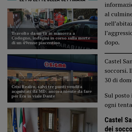
informazio
al culmine
nell’abita
l’aggressi
dopo.
Castel San
soccorsi. 
30 di dom
Sul posto 
ogni tenta
Castel Sa
dei socco