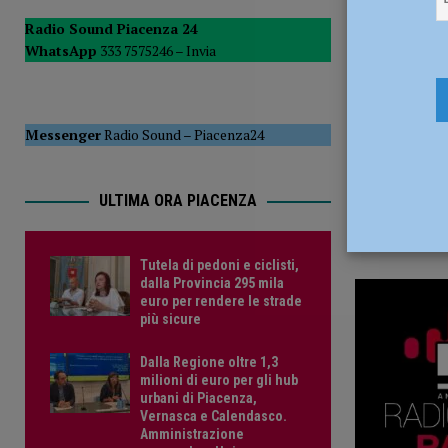
8 Giugno 2
del Consiglio
POLITICA
Radio Sound Piacenza 24
WhatsApp
333 7575246 –
Invia
[ 5 Agosto 2026 ]
Tutela di pedoni e ciclisti, dalla Provinc
Messenger
Radio Sound
–
Piacenza24
ULTIMA ORA PIACENZA
Tutela di pedoni e ciclisti,
dalla Provincia 295 mila
euro per rendere le strade
più sicure
Dalla Regione oltre 1,3
milioni di euro per gli hub
urbani di Piacenza,
Vernasca e Calendasco.
Amministrazione