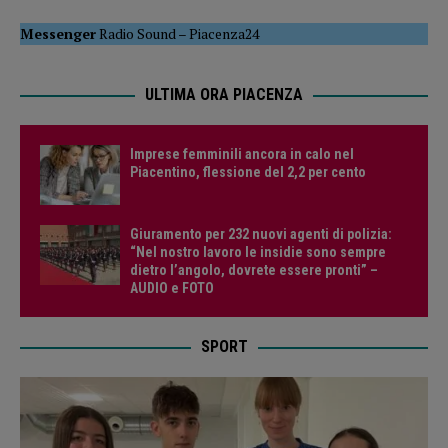
Messenger
Radio Sound
–
Piacenza24
ULTIMA ORA PIACENZA
Imprese femminili ancora in calo nel
Piacentino, flessione del 2,2 per cento
Giuramento per 232 nuovi agenti di polizia:
“Nel nostro lavoro le insidie sono sempre
dietro l’angolo, dovrete essere pronti” –
AUDIO e FOTO
SPORT