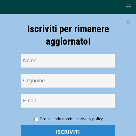
×
Iscriviti per rimanere
aggiornato!
HOME
NOTIZIE
POLITICA
Cittadella, il
Procedendo accetti la privacy policy
centrodestra attacca la giunta: “Svolta storica? Un rendering da oltre
100 mila euro senza alcuna risposta concreta”