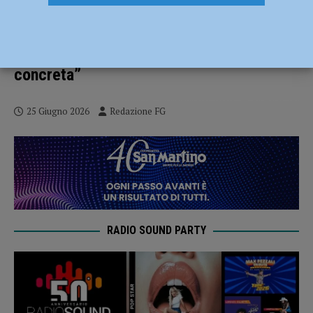
Cittadella, il centrodestra attacca la
giunta: “Svolta storica? Un rendering da
oltre 100 mila euro senza alcuna risposta
concreta”
25 Giugno 2026
Redazione FG
RADIO SOUND PARTY