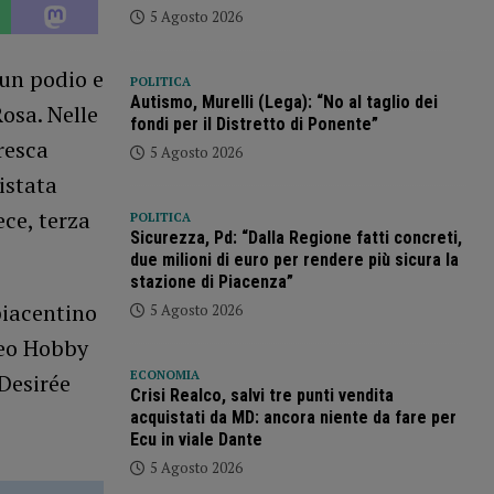
5 Agosto 2026
 un podio e
POLITICA
Autismo, Murelli (Lega): “No al taglio dei
osa. Nelle
fondi per il Distretto di Ponente”
resca
5 Agosto 2026
istata
ce, terza
POLITICA
Sicurezza, Pd: “Dalla Regione fatti concreti,
due milioni di euro per rendere più sicura la
stazione di Piacenza”
piacentino
5 Agosto 2026
feo Hobby
ECONOMIA
 Desirée
Crisi Realco, salvi tre punti vendita
acquistati da MD: ancora niente da fare per
Ecu in viale Dante
5 Agosto 2026