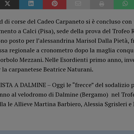
d di corse del Cadeo Carpaneto si è concluso con
ento a Calci (Pisa), sede della prova del Trofeo R
ono posto per l’alessandrina Marisol Dalla Pietà, f
sa regionale a cronometro dopo la maglia conqu
orbolo Mezzani. Nelle Esordienti primo anno, inve
 la carpanetese Beatrice Naturani.
ISTA A DALMINE – Oggi le “frecce” del sodalizio 
nno al velodromo di Dalmine (Bergamo) nel Tro
ella le Allieve Martina Barbiero, Alessia Sgrisleri e