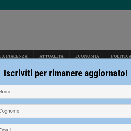
I A PIACENZA
ATTUALITÀ
ECONOMIA
POLITIC
per gli hub urbani di Piacenza, Vernasca e Calendasco. Amministrazione
Iscriviti per rimanere aggiornato!
TICA
NOTIZIE
SPORT
CICLISMO
Ciclismo – Beatrice Naturani (
i fondi per il Distretto di Ponente”
POLITICA
 podio a Calci
eti, due milioni di euro per rendere più sicura la stazione di Piacenza”
mo – Beatrice Naturani (Cadeo Carp
io a Calci
dI): “Verificare subito la situazione nella provincia di Piacenza”
POLITICA
diera bianca”, Piacenza rilancia la campagna nazionale di Anci e Presidenza