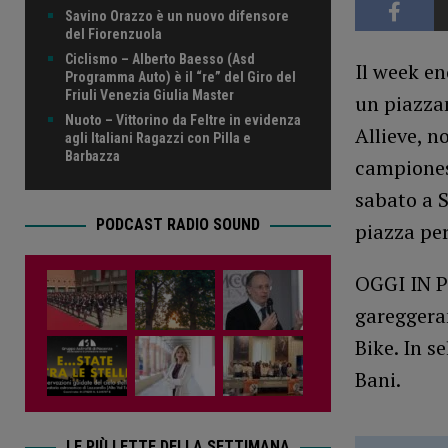
Savino Orazzo è un nuovo difensore
del Fiorenzuola
Ciclismo – Alberto Baesso (Asd
Il week en
Programma Auto) è il “re” del Giro del
Friuli Venezia Giulia Master
un piazzam
Nuoto – Vittorino da Feltre in evidenza
Allieve, n
agli Italiani Ragazzi con Pilla e
Barbazza
campiones
sabato a S
PODCAST RADIO SOUND
piazza per
OGGI IN P
gareggera
Bike. In s
Bani.
LE PIÙ LETTE DELLA SETTIMANA