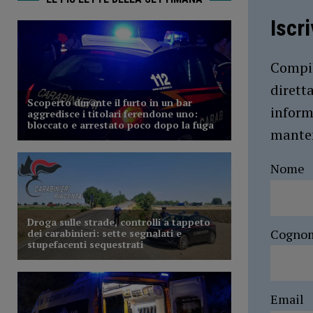
Iscr
Compil
dirett
inform
manten
Nome
Cogno
Email