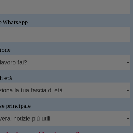
o WhatsApp
sione
di età
se principale