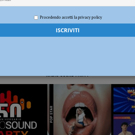
022
Carlofilippo Vardelli
Ciclismo
,
Notizie
,
Sport
ia 295 mila euro per rendere le strade più sicure
ATTUALITÀ
Procedendo accetti la privacy policy
RADIO SOUND PARTY