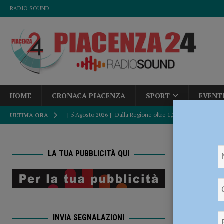
RADIO SOUND
HOME
CRONACA PIACENZA
SPORT
EVENT
[ 5 Agosto 2026 ]
Dalla Regione oltre 1,3 milioni di euro 
ULTIMA ORA
comunale e Unione Commercianti: “Soddisfatti”
POLI
HOME
[ 5 Agosto 2026 ]
Autismo, Murelli (Lega): “No al taglio de
LA TUA PUBBLICITÀ QUI
Carpaneto) sul
[ 5 Agosto 2026 ]
Sicurezza, Pd: “Dalla Regione fatti concr
Ciclis
POLITICA
sul pod
[ 5 Agosto 2026 ]
Caldo estremo e asili nido, Tagliaferri (F
INVIA SEGNALAZIONI
[ 5 Agosto 2026 ]
“Contro la violenza sulle donne, mai ban