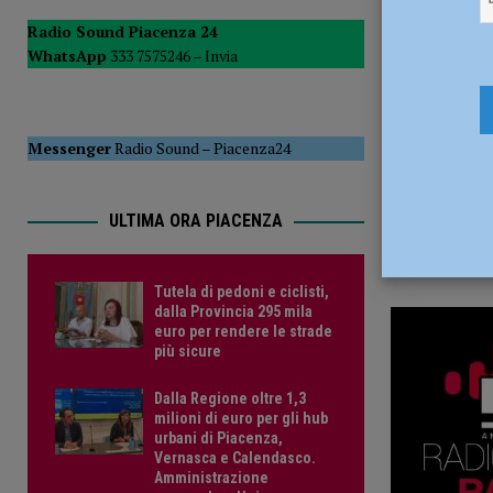
8 Giugno 2
del Consiglio
POLITICA
Radio Sound Piacenza 24
WhatsApp
333 7575246 –
Invia
[ 5 Agosto 2026 ]
Tutela di pedoni e ciclisti, dalla Provinc
Messenger
Radio Sound
–
Piacenza24
ULTIMA ORA PIACENZA
Tutela di pedoni e ciclisti,
dalla Provincia 295 mila
euro per rendere le strade
più sicure
Dalla Regione oltre 1,3
milioni di euro per gli hub
urbani di Piacenza,
Vernasca e Calendasco.
Amministrazione