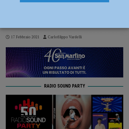
Ciclismo, si alza il sipario sulla
formazione Donne Esordienti del Cadeo
Carpaneto
17 Febbraio 2021
Carlofilippo Vardelli
RADIO SOUND PARTY