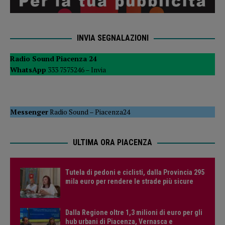
INVIA SEGNALAZIONI
Radio Sound Piacenza 24
WhatsApp
333 7575246 –
Invia
Messenger
Radio Sound
–
Piacenza24
ULTIMA ORA PIACENZA
Tutela di pedoni e ciclisti, dalla Provincia 295
mila euro per rendere le strade più sicure
Dalla Regione oltre 1,3 milioni di euro per gli
hub urbani di Piacenza, Vernasca e