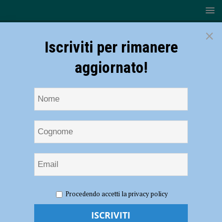
×
Iscriviti per rimanere
aggiornato!
HOME
NOTIZIE
SPORT
CICLISMO
Ciclismo,
Procedendo accetti la privacy policy
si alza il sipario sulla formazione Donne Esordienti del Cadeo
Carpaneto