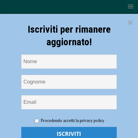
×
Iscriviti per rimanere
aggiornato!
HOME
NOTIZIE
SPORT
CICLISMO
Ciclismo
Procedendo accetti la privacy policy
su Pista – 6 Giorni delle Rose, già iscritti atlete e atleti da 22 nazioni
Ciclismo su Pista – 6 Giorni delle Rose,