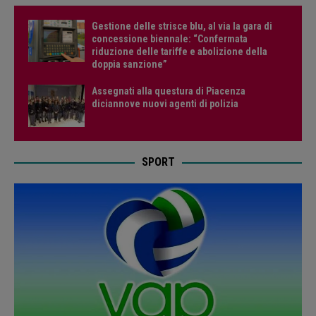
Gestione delle strisce blu, al via la gara di
concessione biennale: “Confermata
riduzione delle tariffe e abolizione della
doppia sanzione”
Assegnati alla questura di Piacenza
diciannove nuovi agenti di polizia
SPORT