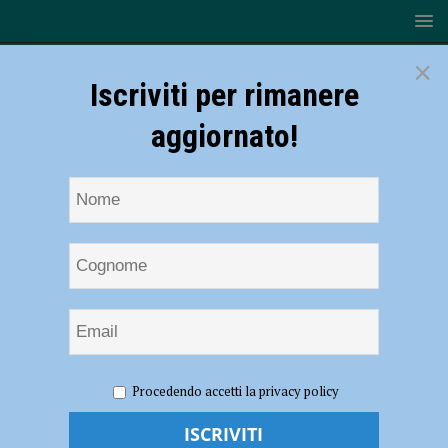
×
Iscriviti per rimanere
aggiornato!
HOME
NOTIZIE
SPORT
BASKET
Coach
Procedendo accetti la privacy policy
Ceccarelli sul match di Cagliari, “E’ un’altra gara fondamentale per il
nostro cammino”. AUDIO intervista