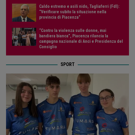
Caldo estremo e asili nido, Tagliaferri (FdI):
“Verificare subito la situazione nella
provincia di Piacenza”
“Contro la violenza sulle donne, mai
bandiera bianca”, Piacenza rilancia la
campagna nazionale di Anci e Presidenza del
Consiglio
SPORT