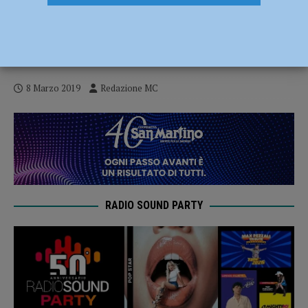
Coach Ceccarelli sul match di Cagliari,
“E’ un’altra gara fondamentale per il
nostro cammino”. AUDIO intervista
8 Marzo 2019
Redazione MC
RADIO SOUND PARTY