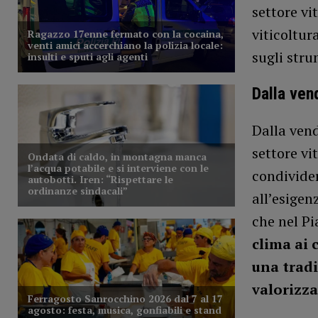
settore vi
viticoltur
sugli stru
Dalla ven
Dalla vend
settore vi
condivider
all’esigen
che nel P
clima ai 
una trad
valorizza