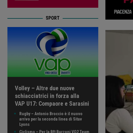
SPORT
Volley – Altre due nuove
schiacciatrici in forza alla
VAP U17: Compaore e Sarasini
Rugby – Antonio Broccio è il nuovo
arrivo per la seconda linea di Sitav
Lyons
Ciclismo – Per la Bft Burzoni VO2 Team