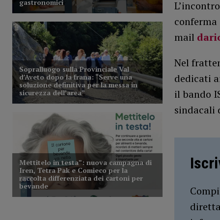
L’incontro
conferma d
mail
dari
Nel fratte
dedicati a
il bando I
sindacali 
Iscr
Compil
dirett