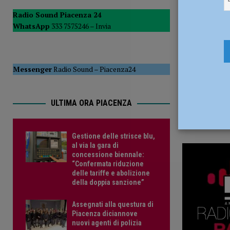
24 Gennaio
Radio Sound Piacenza 24
WhatsApp
333 7575246 –
Invia
Messenger
Radio Sound
–
Piacenza24
ULTIMA ORA PIACENZA
Gestione delle strisce blu,
al via la gara di
concessione biennale:
“Confermata riduzione
delle tariffe e abolizione
della doppia sanzione”
Assegnati alla questura di
Piacenza diciannove
nuovi agenti di polizia