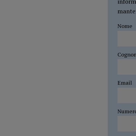
inform
manten
Nome
Cogno
Email
Numer