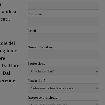
a
rmandosi
Cognome
cati.
Email
bile del
Numero WhatsApp
vogliamo
ere
Professione
il settore
. Dal
lenza e
Fascia di età
a
Interesse principale