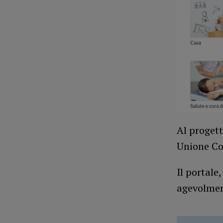
Al proget
Unione Co
Il portale
agevolment