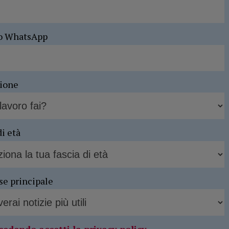
o WhatsApp
sione
di età
se principale