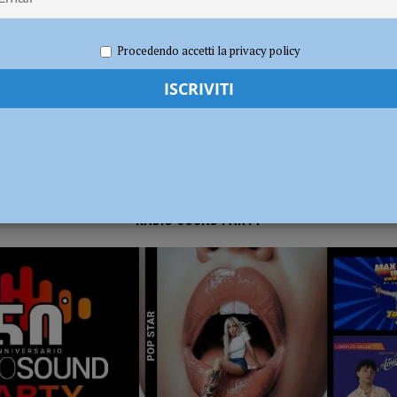
re 2020
Redazione FG
Attualità
dI): “Verificare subito la situazione nella provincia di Piacenza”
POLITICA
Procedendo accetti la privacy policy
RADIO SOUND PARTY