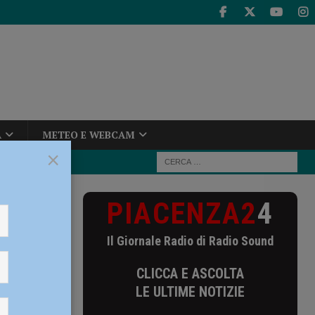
A
METEO E WEBCAM
×
PIACENZA2
4
sce le forze
Il Giornale Radio di Radio Sound
isce le
CLICCA E ASCOLTA
LE ULTIME NOTIZIE