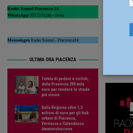
28 Novemb
POLITICA
Radio Sound Piacenza 24
WhatsApp
333 7575246 –
Invia
[ 5 Agosto 2026 ]
Caldo estremo e asili nido, Tagliaferri (F
Messenger
Radio Sound
–
Piacenza24
ULTIMA ORA PIACENZA
Tutela di pedoni e ciclisti,
dalla Provincia 295 mila
euro per rendere le strade
più sicure
Dalla Regione oltre 1,3
milioni di euro per gli hub
urbani di Piacenza,
Vernasca e Calendasco.
Amministrazione