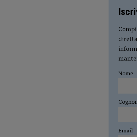
Iscr
Compil
dirett
inform
manten
Nome
Cogno
Email