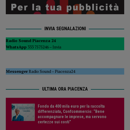
INVIA SEGNALAZIONI
Radio Sound Piacenza 24
WhatsApp
333 7575246 –
Invia
Messenger
Radio Sound
–
Piacenza24
ULTIMA ORA PIACENZA
Fondo da 400 mila euro per la raccolta
differenziata, Confcommercio: “Bene
accompagnare le imprese, ma servono
certezze sui costi”