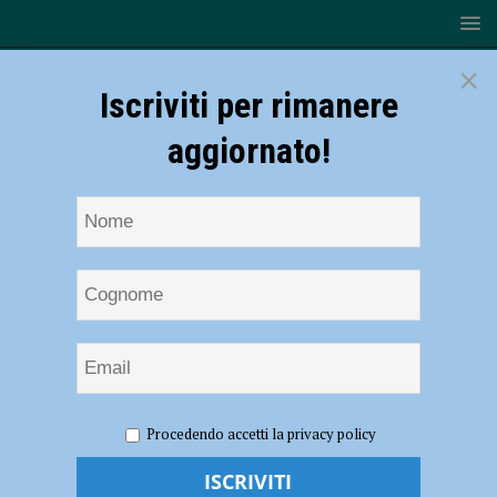
×
Iscriviti per rimanere
aggiornato!
HOME
NOTIZIE
CRONACA PIACENZA
Con un
Procedendo accetti la privacy policy
coltello in mano grida contro i passanti in piazza Sant’Antonino, donna
fermata dalla polizia